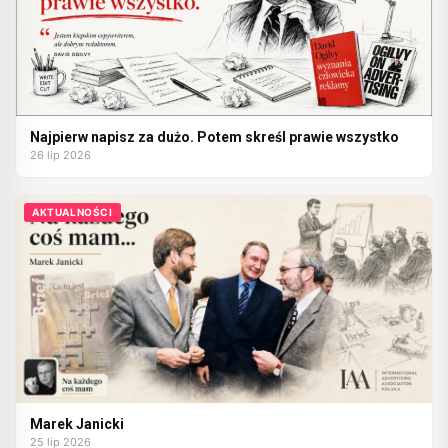
Najpierw napisz za dużo. Potem skreśl prawie wszystko
26 lip 2026
AKTUALNOŚCI
Marek Janicki
25 lip 2026