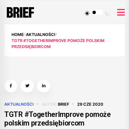
HOME
AKTUALNOŚCI
TGTR #TOGETHERIMPROVE POMOŻE POLSKIM
PRZEDSIĘBIORCOM
AKTUALNOŚCI
AUTOR:
BRIEF
29 CZE 2020
TGTR #TogetherImprove pomoże
polskim przedsiębiorcom