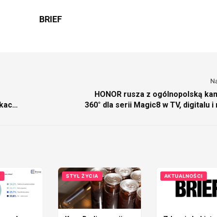
BRIEF
N
HONOR rusza z ogólnopolską ka
kację
360° dla serii Magic8 w TV, digitalu i 
A
STYL ŻYCIA
AKTUALNOŚCI