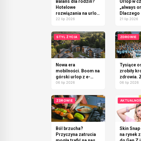
Balans dla rodzin?
Urlop w c
Hotelowe
„always on
rozwiązania na urlop
Dlaczego 
bez nudy i
22 lip 2026
trudniej 
21 lip 2026
przebodźcowania
odpocząć
STYL ŻYCIA
ZDROWIE
Nowa era
Tysiące o
mobilności. Boom na
zrobiły kr
górski urlop z e-
zdrowia. 
bikiem
06 lip 2026
szósta ed
06 lip 2026
wyzwania 
Cities
ZDROWIE
AKTUALNOŚ
Ból brzucha?
Skin Snap
Przyczyna zatrucia
na rynek 
mogła trafić na nasz
do Gen Z i