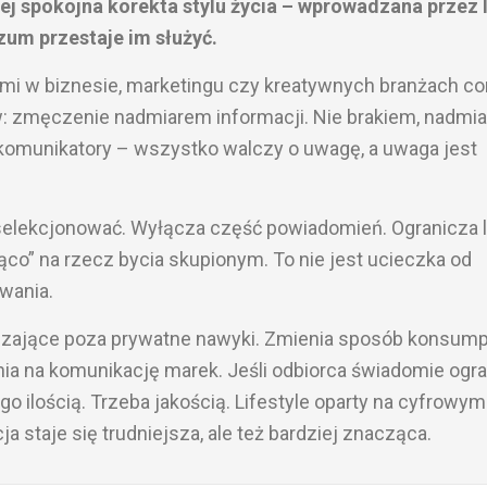
ej spokojna korekta stylu życia – wprowadzana przez l
szum przestaje im służyć.
i w biznesie, marketingu czy kreatywnych branżach co
w: zmęczenie nadmiarem informacji. Nie brakiem, nadmi
 komunikatory – wszystko walczy o uwagę, a uwaga jest
selekcjonować. Wyłącza część powiadomień. Ogranicza 
żąco” na rzecz bycia skupionym. To nie jest ucieczka od
owania.
zające poza prywatne nawyki. Zmienia sposób konsump
ania na komunikację marek. Jeśli odbiorca świadomie ogr
ego ilością. Trzeba jakością. Lifestyle oparty na cyfrowym
 staje się trudniejsza, ale też bardziej znacząca.