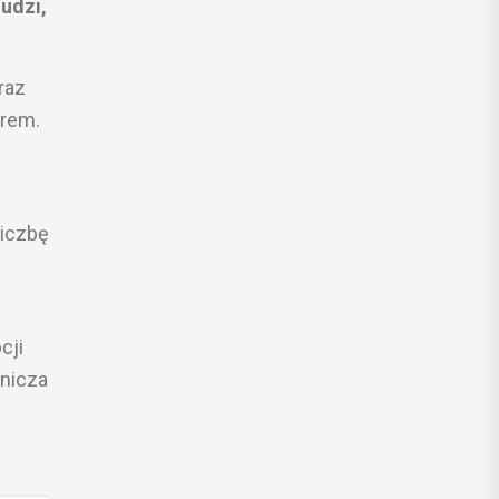
udzi,
raz
arem.
liczbę
cji
anicza