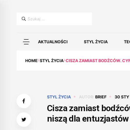
Szukaj:
AKTUALNOŚCI
STYL ŻYCIA
TE
HOME
STYL ŻYCIA
CISZA ZAMIAST BODŹCÓW. CY
STYL ŻYCIA
AUTOR:
BRIEF
30 STY
Cisza zamiast bodźcó
niszą dla entuzjastó