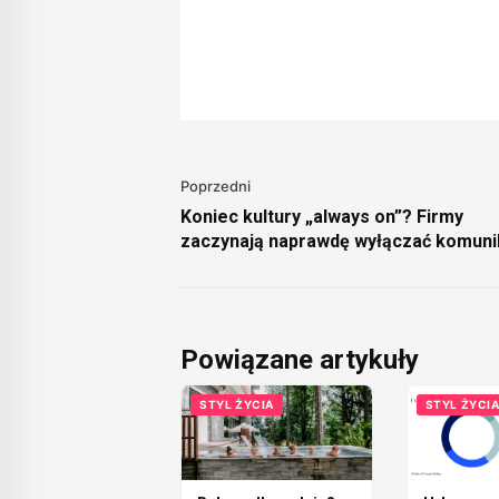
Poprzedni
Koniec kultury „always on”? Firmy
zaczynają naprawdę wyłączać komuni
po godzinach
Powiązane artykuły
STYL ŻYCIA
STYL ŻYCI