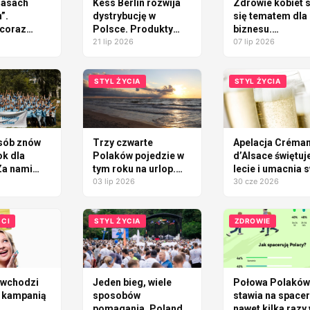
zasach
Kess Berlin rozwija
Zdrowie kobiet s
”.
dystrybucję w
się tematem dla
coraz
Polsce. Produkty
biznesu.
nam
marki po raz
21 lip 2026
Endometrioza
07 lip 2026
?
pierwszy dostępne
pokazuje, dlacz
stacjonarnie
firmy powinny
patrzeć szerzej 
STYL ŻYCIA
STYL ŻYCIA
wellbeing
sób znów
Trzy czwarte
Apelacja Créman
ok dla
Polaków pojedzie w
d’Alsace świętuj
Za nami
tym roku na urlop.
lecie i umacnia 
ycja
Polska wygrywa z
03 lip 2026
pozycję na
30 cze 2026
Healthy
zagranicą
światowych rynk
CI
STYL ŻYCIA
ZDROWIE
 wchodzi
Jeden bieg, wiele
Połowa Polaków
z kampanią
sposobów
stawia na spacer
pomagania. Poland
nawet kilka razy