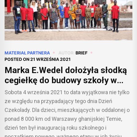
MATERIAŁ PARTNERA
AUTOR:
BRIEF
POSTED ON
21 WRZEŚNIA 2021
Marka E.Wedel dołożyła słodką
cegiełkę do budowy szkoły w
Ghanie
Sobota 4 września 2021 to data wyjątkowa nie tylko
ze względu na przypadający tego dnia Dzień
Czekolady. Dla dzieci, mieszkających w oddalonej o
ponad 8 000 km od Warszawy ghanijskiej Temie,
dzień ten był inauguracją roku szkolnego i
początkiem nowego, ważnego etapu w ich życiu.