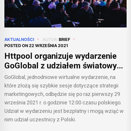
AKTUALNOŚCI
AUTOR:
BRIEF
POSTED ON
22 WRZEŚNIA 2021
Httpool organizuje wydarzenie
GoGlobal z udziałem światowych
marketerów w roli prelegentów
GoGlobal, jednodniowe wirtualne wydarzenie, na
które złożą się szybkie sesje dotyczące strategii
marketingowych, odbędzie się po raz pierwszy 29
września 2021 r. o godzinie 12:00 czasu polskiego.
Udział w wydarzeniu jest bezpłatny i mogą wziąć w
nim udział uczestnicy z Polski.