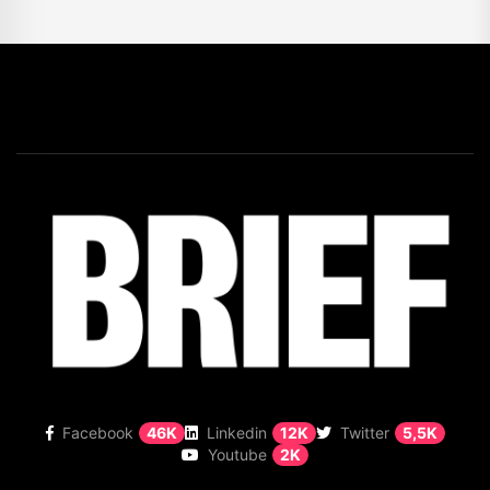
Facebook
46K
Linkedin
12K
Twitter
5,5K
Youtube
2K