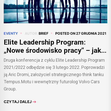
EVENTY
AUTOR:
BRIEF
POSTED ON
27 GRUDNIA 2021
Elite Leadership Program:
„Nowe środowisko pracy” – jak
zmieni się stosunek do pracy i
Druga konferencja z cyklu Elite Leadership Program
człowieka w przyszłości! [BRIEF
2021/2022 odbędzie się 3 lutego 2022. Poprowadzi
PATRONUJE]
ją Aric Dromi, założyciel strategicznego think tanku
Tempus.Motu i wewnętrzny futurolog Volvo Cars
Group.
CZYTAJ DALEJ