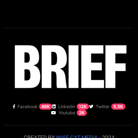
Facebook
46K
Linkedin
12K
Twitter
5,5K
Youtube
2K
CREATED BY
WISE CAT MEDIA
- 2024