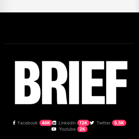
Facebook
46K
Linkedin
12K
Twitter
5,5K
Youtube
2K