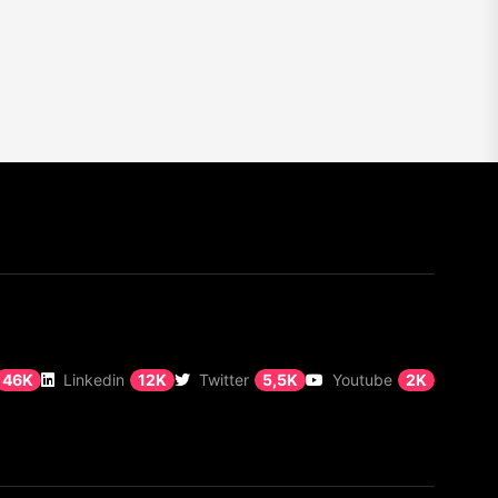
46K
Linkedin
12K
Twitter
5,5K
Youtube
2K