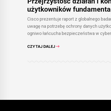
Przejrzystość działań i ko
użytkowników fundamenta
klientów [RAPORT]
Cisco prezentuje raport z globalnego bad
uwagę na potrzebę ochrony danych użytkow
ogniwo łańcucha bezpieczeństwa w cyber
CZYTAJ DALEJ