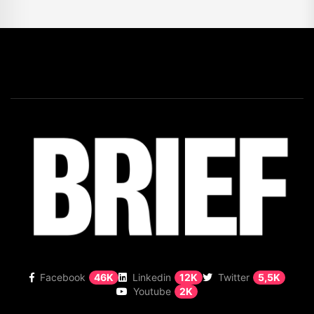
Facebook
46K
Linkedin
12K
Twitter
5,5K
Youtube
2K