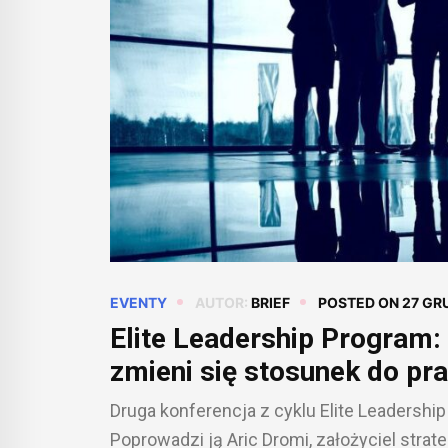
EVENTY
AUTOR:
BRIEF
POSTED ON
27 GR
Elite Leadership Program:
zmieni się stosunek do pra
[BRIEF PATRONUJE]
Druga konferencja z cyklu Elite Leadershi
Poprowadzi ją Aric Dromi, założyciel str