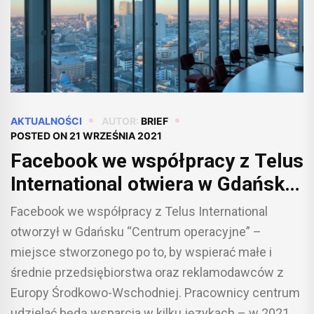
AKTUALNOŚCI
AUTOR:
BRIEF
POSTED ON
21 WRZEŚNIA 2021
Facebook we współpracy z Telus
International otwiera w Gdańsku
centrum wsparcia dla małych i
Facebook we współpracy z Telus International
średnich firm z Europy
otworzył w Gdańsku “Centrum operacyjne” –
Środkowo-Wschodniej
miejsce stworzonego po to, by wspierać małe i
średnie przedsiębiorstwa oraz reklamodawców z
Europy Środkowo-Wschodniej. Pracownicy centrum
udzielać będą wsparcia w kilku językach – w 2021