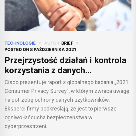
TECHNOLOGIE
AUTOR:
BRIEF
POSTED ON
8 PAŹDZIERNIKA 2021
Przejrzystość działań i kontrola
korzystania z danych
użytkowników fundamentami
Cisco prezentuje raport z globalnego badania „2021
budowania zaufania wśród
Consumer Privacy Survey”, w którym zwraca uwagę
klientów [RAPORT]
na potrzebę ochrony danych użytkowników.
Eksperci firmy podkreślają, że jest to pierwsze
ogniwo łańcucha bezpieczeństwa w
cyberprzestrzeni.