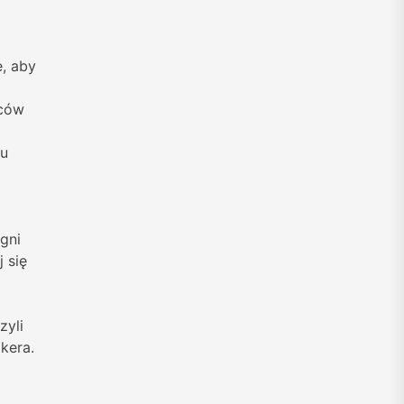
, aby
rców
tu
igni
 się
zyli
kera.