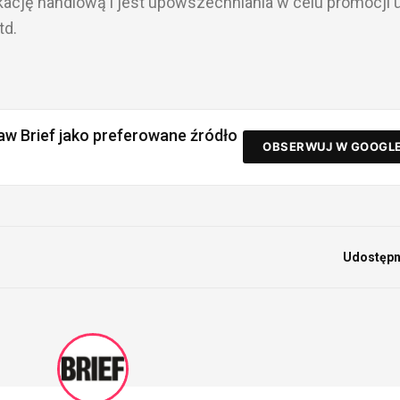
ację handlową i jest upowszechniania w celu promocji 
td.
aw Brief jako preferowane źródło
OBSERWUJ W GOOGL
Udostępni