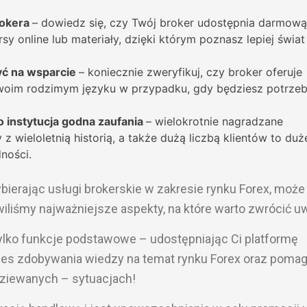
rokera
– dowiedz się, czy Twój broker udostępnia darmową
sy online lub materiały, dzięki którym poznasz lepiej świat
yć na wsparcie
– koniecznie zweryfikuj, czy broker oferuje
woim rodzimym języku w przypadku, gdy będziesz potrze
o instytucja godna zaufania
– wielokrotnie nagradzane
wieloletnią historią, a także dużą liczbą klientów to duż
ności.
bierając usługi brokerskie w zakresie rynku Forex, może
liśmy najważniejsze aspekty, na które warto zwrócić u
 tylko funkcje podstawowe – udostępniając Ci platformę
oces zdobywania wiedzy na temat rynku Forex oraz pomag
ziewanych – sytuacjach!