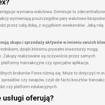
ex?
 następuje wymiana walutowa. Dominuje tu zdecentralizo
nsakcji wymieniają poszczególne pary walutowe bezpośr
dzi przez całą dobę, z wyjątkiem weekendów. Jaką rolę
onują skupu i sprzedaży aktywów w imieniu swoich kli
rednikiem, dzięki któremu prywatni inwestorzy mogą
ex. Zakupy realizowane są oczywiście przez samych
platformy transakcyjne czy specjalne aplikacje.
ólnych brokerów Forex różnią się. Może to dotyczyć m.in
spreadów czy swapów, czyli de facto kosztów transakcji
zi czy platform edukacyjnych.
e usługi oferują?