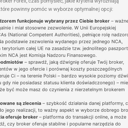
roker Forex, czas pomyśleć, jakie kryteria wyróżniają
, które powinny pomóc w wyborze optymalnej opcji:
nadzorem funkcjonuje wybrany przez Ciebie broker
– ważne
alnie i miał stosowne zezwolenie. W Unii Europejskiej
As (National Competent Authorities), pełniące rolę nadzo
Na podstawie zezwolenia wydanego przez jednego NCA,
a terytorium całej UE na zasadzie tzw. jednolitego paszpor
lskim NCA jest Komisja Nadzoru Finansowego.
 podmiotów
– sprawdź, jaką dźwignię oferuje Twój broker,
mentów w jego ofercie i porównaj koszty poszczególnych
feruje Ci – na terenie Polski – bardzo wysokie poziomy dźw
 gdy nie posiadasz statusu klienta doświadczonego) – miej
 że być może masz do czynienia z nierzetelnym brokerem
zowane są zlecenia
– szybkość działania danej platformy, c
do jego realizacji, to ważny aspekt w wyborze dobrego bro
zia oferuje broker
– platforma do transakcji online, a może
, czy broker oferuje stabilne i popularne narzędzia do