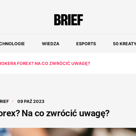
CHNOLOGIE
WIEDZA
ESPORTS
50 KREAT
ROKERA FOREX? NA CO ZWRÓCIĆ UWAGĘ?
RIEF
09 PAŹ 2023
orex? Na co zwrócić uwagę?