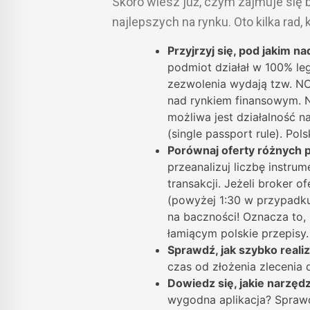
Skoro wiesz już, czym zajmuje się b
najlepszych na rynku. Oto kilka rad
Przyjrzyj się, pod jakim 
podmiot działał w 100% leg
zezwolenia wydają tzw. NC
nad rynkiem finansowym. 
możliwa jest działalność n
(single passport rule). Po
Porównaj oferty różnych
przeanalizuj liczbę instru
transakcji. Jeżeli broker o
(powyżej 1:30 w przypadku
na baczności! Oznacza to,
łamiącym polskie przepisy.
Sprawdź, jak szybko reali
czas od złożenia zlecenia 
Dowiedz się, jakie narzęd
wygodna aplikacja? Sprawdź