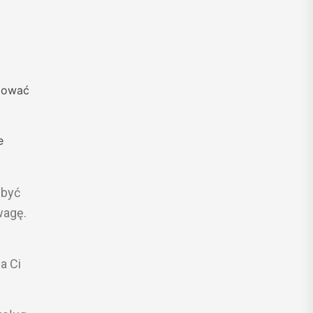
bować
e
 być
wagę.
a Ci