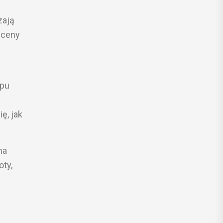
zają
yceny
ypu
ę, jak
na
oty,