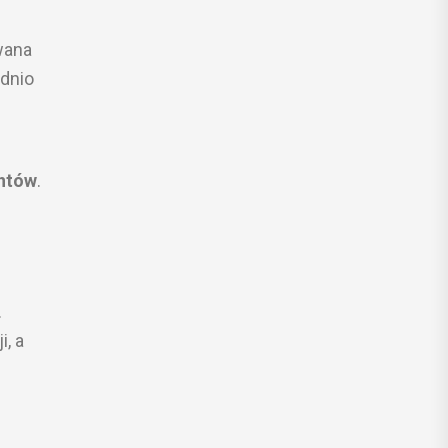
wana
ednio
entów
.
.
, a