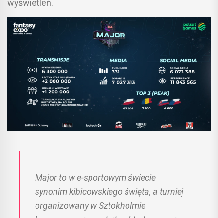
wyświetleń.
Major to w e-sportowym świecie
synonim kibicowskiego święta, a turniej
organizowany w Sztokholmie