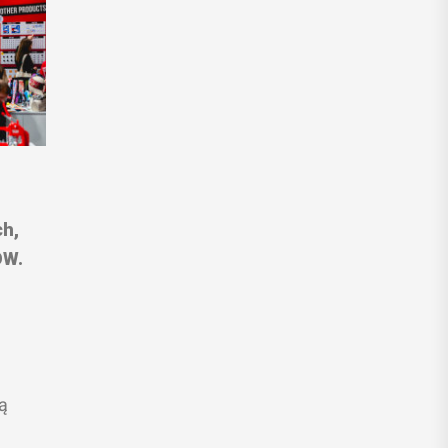
ch,
OW.
ą