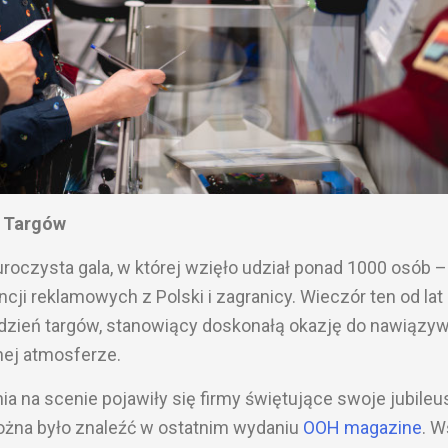
 Targów
roczysta gala, w której wzięło udział ponad 1000 osób –
ji reklamowych z Polski i zagranicy. Wieczór ten od lat
i dzień targów, stanowiący doskonałą okazję do nawiązy
ej atmosferze.
ia na scenie pojawiły się firmy świętujące swoje jubileu
ożna było znaleźć w ostatnim wydaniu
OOH magazine
. W