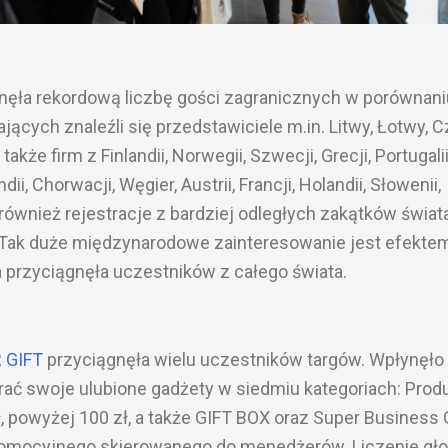
nęła rekordową liczbę gości zagranicznych w porównani
ących znaleźli się przedstawiciele m.in. Litwy, Łotwy, C
a także firm z Finlandii, Norwegii, Szwecji, Grecji, Portugalii
ndii, Chorwacji, Węgier, Austrii, Francji, Holandii, Słowenii,
również rejestracje z bardziej odległych zakątków świata 
ji. Tak duże międzynarodowe zainteresowanie jest efekte
a przyciągnęła uczestników z całego świata.
 GIFT
przyciągnęła wielu uczestników targów. Wpłynęło
ać swoje ulubione gadżety w siedmiu kategoriach: Prod
ł, powyżej 100 zł, a także GIFT BOX oraz Super Business 
promocyjnego skierowanego do menedżerów. Liczenie gł