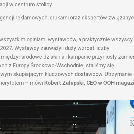
cji w centrum stolicy.
encji reklamowych, drukarni oraz ekspertów związanyc
wszystkim opiniami wystawców, a praktycznie wszyscy
i 2027. Wystawcy zauważyli duży wzrost liczby
 międzynarodowe działania i kampanie przyniosły zamie
cych z Europy Środkowo-Wschodniej staliśmy się
owym skupiającym kluczowych dostawców. Utrzymanie
priorytetem – mówi
Robert Załupski, CEO w OOH magazi