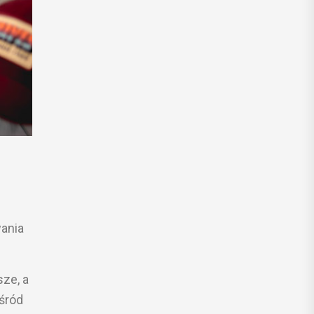
wania
sze, a
śród