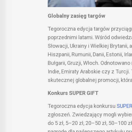
Globalny zasięg targów
Tegoroczna edycja targów przyciąg
poprzednimi latami. Wśród odwiedzaj
Słowacji, Ukrainy i Wielkiej Brytanii, 
Hiszpanii, Rumunii, Danii, Estonii, Irla
Bułgarii, Gruzji, Włoch. Odnotowano 
Indie, Emiraty Arabskie czy z Turc
skutecznej globalnej promocji, któr
Konkurs SUPER GIFT
Tegoroczna edycja konkursu
SUPER
zgłoszeń. Zwiedzający mogli wybier
do 5 zł, 5–20 zł, 20–50 zł, 50–100 z
nagrodę dla najlepszego artykułu 