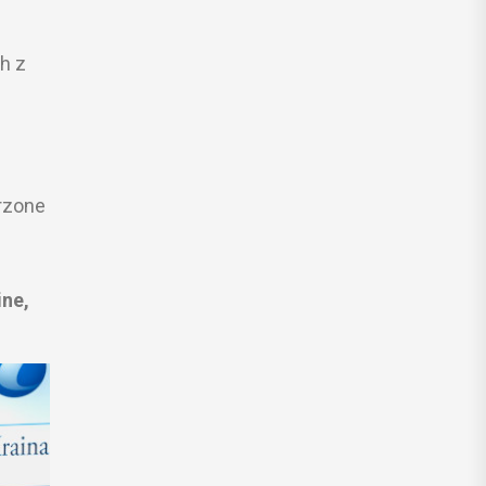
h z
rzone
ne,