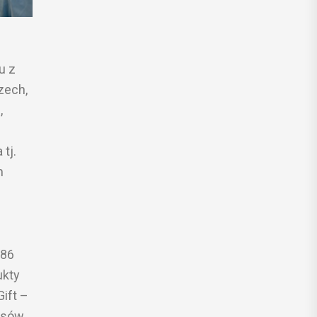
u z
zech,
,
tj.
m
 86
ukty
Gift –
osów