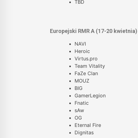
TBD
Europejski RMR A (17-20 kwietnia)
NAVI
Heroic
Virtus.pro
Team Vitality
FaZe Clan
MOUZ
BIG
GamerLegion
Fnatic
sAw
OG
Eternal Fire
Dignitas