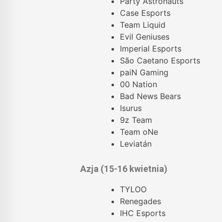
Party Astronauts
Case Esports
Team Liquid
Evil Geniuses
Imperial Esports
São Caetano Esports
paiN Gaming
00 Nation
Bad News Bears
Isurus
9z Team
Team oNe
Leviatán
Azja (15-16 kwietnia)
TYLOO
Renegades
IHC Esports