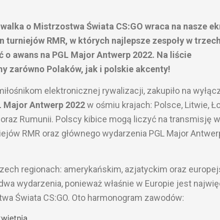
 walka o Mistrzostwa Świata CS:GO wraca na nasze ek
n turniejów RMR, w których najlepsze zespoły w trzec
 o awans na PGL Major Antwerp 2022. Na liście
y zarówno Polaków, jak i polskie akcenty!
śnikom elektronicznej rywalizacji, zakupiło na wyłąc
 Major Antwerp 2022
w ośmiu krajach: Polsce, Litwie, Ło
i oraz Rumunii. Polscy kibice mogą liczyć na transmisję 
niejów RMR oraz głównego wydarzenia PGL Major Antwer
rzech regionach: amerykańskim, azjatyckim oraz europej
wa wydarzenia, ponieważ właśnie w Europie jest najwię
twa Świata CS:GO. Oto harmonogram zawodów:
kwietnia