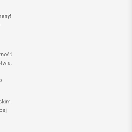
rany!
h
zność
twie,
w
p
skim.
cej