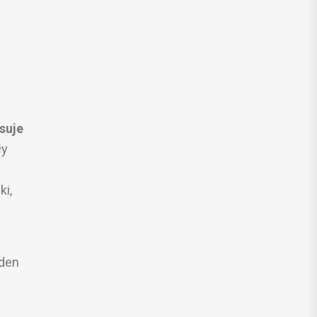
suje
ły
ki,
eden