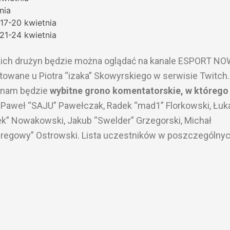
nia
17-20 kwietnia
21-24 kwietnia
kich drużyn będzie można oglądać na kanale ESPORT NO
towane u Piotra “izaka” Skowyrskiego w serwisie Twitch.
ć nam będzie
wybitne grono komentatorskie, w którego
i, Paweł “SAJU” Pawełczak, Radek “mad1” Florkowski, Łu
” Nowakowski, Jakub “Swelder” Grzegorski, Michał
regowy” Ostrowski. Lista uczestników w poszczególny