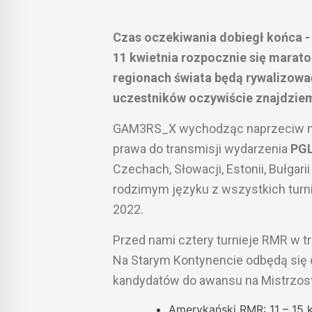
Czas oczekiwania dobiegł końca -
11 kwietnia rozpocznie się marato
regionach świata będą rywalizować
uczestników oczywiście znajdziem
GAM3RS_X wychodząc naprzeciw miło
prawa do transmisji wydarzenia
PGL
Czechach, Słowacji, Estonii, Bułgari
rodzimym języku z wszystkich tur
2022.
Przed nami cztery turnieje RMR w t
Na Starym Kontynencie odbędą się d
kandydatów do awansu na Mistrzos
Amerykański RMR: 11 – 15 