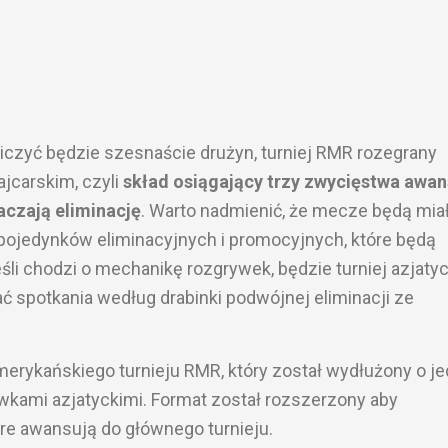
czyć będzie szesnaście drużyn, turniej RMR rozegrany
jcarskim, czyli
skład osiągający trzy zwycięstwa awan
aczają eliminację
. Warto nadmienić, że mecze będą mia
 pojedynków eliminacyjnych i promocyjnych, które będą
i chodzi o mechanikę rozgrywek, będzie turniej azjatyc
ć spotkania według drabinki podwójnej eliminacji ze
erykańskiego turnieju RMR, który został wydłużony o j
ywkami azjatyckimi. Format został rozszerzony aby
óre awansują do głównego turnieju.