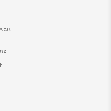
W, zaś
kasz
ch