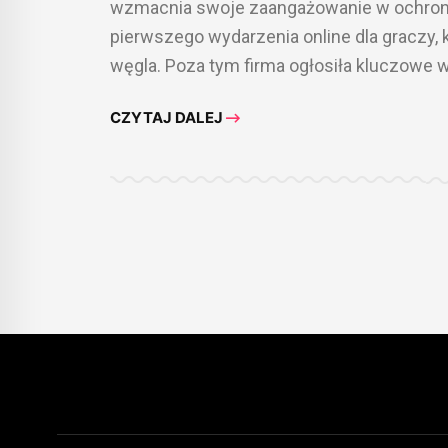
wzmacnia swoje zaangażowanie w ochronę
pierwszego wydarzenia online dla graczy,
węgla. Poza tym firma ogłosiła kluczowe 
CZYTAJ DALEJ