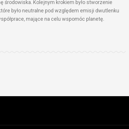
 środowiska. Kolejnym krokiem było stworzenie
 które było neutralne pod względem emisji dwutlenku
współprace, mające na celu wspomóc planetę.