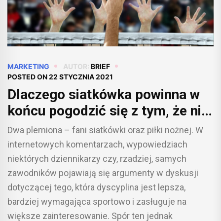
MARKETING
AUTOR:
BRIEF
POSTED ON
22 STYCZNIA 2021
Dlaczego siatkówka powinna w
końcu pogodzić się z tym, że nie
jest piłką nożną, ale dzięki temu
Dwa plemiona – fani siatkówki oraz piłki nożnej. W
może być atrakcyjna dla
internetowych komentarzach, wypowiedziach
marketerów
niektórych dziennikarzy czy, rzadziej, samych
zawodników pojawiają się argumenty w dyskusji
dotyczącej tego, która dyscyplina jest lepsza,
bardziej wymagająca sportowo i zasługuje na
większe zainteresowanie. Spór ten jednak