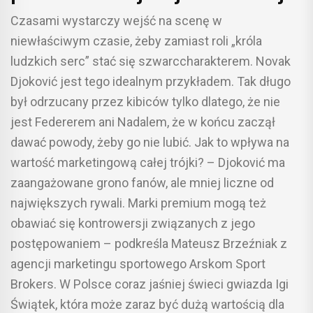
się wizerunek tenisowych
Czasami wystarczy wejść na scenę w
gwiazd?
niewłaściwym czasie, żeby zamiast roli „króla
ludzkich serc” stać się szwarccharakterem. Novak
Djoković jest tego idealnym przykładem. Tak długo
był odrzucany przez kibiców tylko dlatego, że nie
jest Federerem ani Nadalem, że w końcu zaczął
dawać powody, żeby go nie lubić. Jak to wpływa na
wartość marketingową całej trójki? – Djoković ma
zaangażowane grono fanów, ale mniej liczne od
największych rywali. Marki premium mogą też
obawiać się kontrowersji związanych z jego
postępowaniem – podkreśla Mateusz Brzeźniak z
agencji marketingu sportowego Arskom Sport
Brokers. W Polsce coraz jaśniej świeci gwiazda Igi
Świątek, która może zaraz być dużą wartością dla