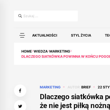
Szukaj:
AKTUALNOŚCI
STYL ŻYCIA
TE
HOME
WIEDZA
MARKETING
DLACZEGO SIATKÓWKA POWINNA W KOŃCU POGODZIĆ
MARKETING
AUTOR:
BRIEF
22 STY
Dlaczego siatkówka p
że nie jest piłką nożn