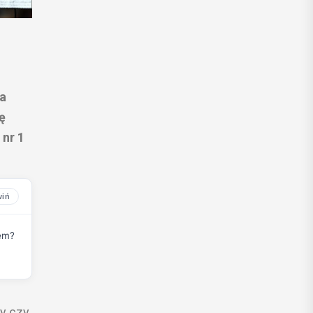
ca
ę
 nr 1
sem?
by czy