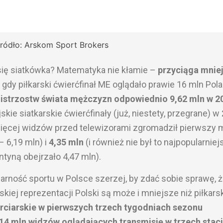
ródło: Arskom Sport Brokers
się siatkówka? Matematyka nie kłamie –
przyciąga mnie
 gdy piłkarski ćwierćfinał ME oglądało prawie 16 mln Pol
 mistrzostw świata mężczyzn odpowiednio 9,62 mln w 2
skie siatkarskie ćwierćfinały (już, niestety, przegrane) w
ięcej widzów przed telewizorami zgromadził pierwszy
 6,19 mln) i
4,35 mln
(i również nie był to najpopularniej
tyną obejrzało 4,47 mln).
arność sportu w Polsce szerzej, by zdać sobie sprawę, 
kiej reprezentacji Polski są może i mniejsze niż piłkarsk
arciarskie w pierwszych trzech tygodniach sezonu
14 mln widzów oglądających transmisję w trzech stac