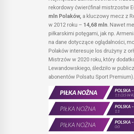
rekordowy ćwierćfinał mistrzostw E
mln Polaków,
a kluczowy mecz z Ro
w 2012 roku –
14,68 mln
. Nawet me
piłkarskimi potęgami, jak np. Armeni
na dane dotyczące oglądalności, mo
Polaków interesuje los drużyny z orłe
Mistrzów w 2020 roku, który dodat
Lewandowskiego, śledziło w publiczn
abonentów Polsatu Sport Premium)