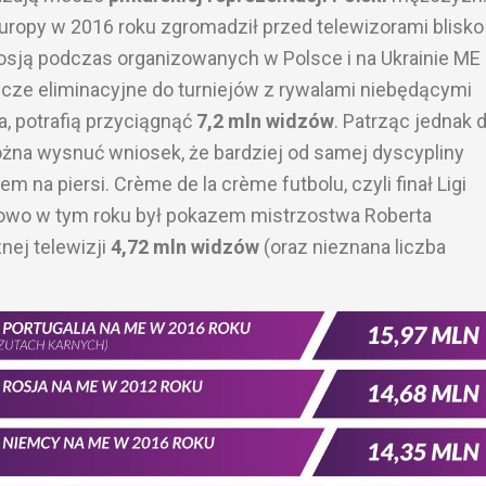
uropy w 2016 roku zgromadził przed telewizorami blisk
sją podczas organizowanych w Polsce i na Ukrainie ME
cze eliminacyjne do turniejów z rywalami niebędącymi
a, potrafią przyciągnąć
7,2 mln widzów
. Patrząc jednak d
żna wysnuć wniosek, że bardziej od samej dyscypliny
m na piersi. Crème de la crème futbolu, czyli finał Ligi
kowo w tym roku był pokazem mistrzostwa Roberta
ej telewizji
4,72 mln widzów
(oraz nieznana liczba
.