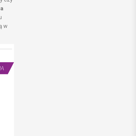
 a
u
tą w