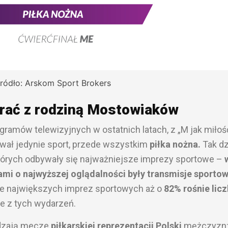
ródło: Arskom Sport Brokers
rać z rodziną Mostowiaków
ogramów telewizyjnych w ostatnich latach, z „M jak miłoś
wał jedynie sport, przede wszystkim
piłka nożna.
Tak dz
tórych odbywały się najważniejsze imprezy sportowe –
mi o najwyższej oglądalności były transmisje sportow
e największych imprez sportowych aż o
82% rośnie lic
e z tych wydarzeń.
dzają mecze
piłkarskiej reprezentacji Polski
mężczyzn