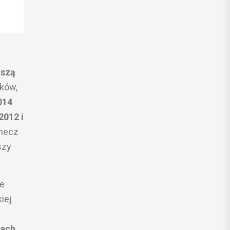
jszą
aków,
014
2012 i
 mecz
szy
że
iej
jach,