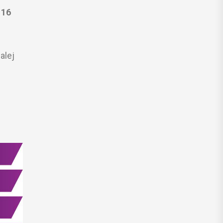
o
16
alej