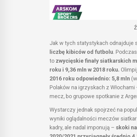
Ź
Jak w tych statystykach odnajduje 
liczbę kibiców od futbolu
. Podczas
to
zwycięskie finały siatkarskich
roku i 9,36 mln w 2018 roku.
Olimpij
2016 roku odpowiednio: 5,8 mln
(w
Polaków na igrzyskach z Włochami –
mecz, bo grupowe spotkanie z Argen
Wystarczy jednak spojrzeć na popul
wyniki oglądalności meczów siatkars
kadry, ale nadal imponują –
skoki n
2020/2021 przyciągnęły średnio 4,