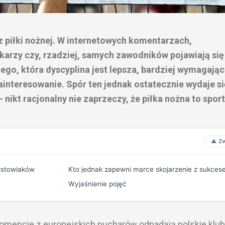
z piłki nożnej. W internetowych komentarzach,
karzy czy, rzadziej, samych zawodników pojawiają się
ego, która dyscyplina jest lepsza, bardziej wymagają
ainteresowanie. Spór ten jednak ostatecznie wydaje si
 nikt racjonalny nie zaprzeczy, że piłka nożna to sport
ostowiaków
Kto jednak zapewni marce skojarzenie z sukce
Wyjaśnienie pojęć
 momencie z europejskich pucharów odpadają polskie klu