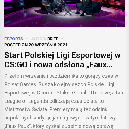
ESPORTS
AUTOR:
BRIEF
POSTED ON
20 WRZEŚNIA 2021
Start Polskiej Ligi Esportowej w
CS:GO i nowa odsłona „Faux
Paux” w Polsat Games
Przełom września i października to gorący czas w
Polsat Games. Rusza kolejny sezon Polskiej Ligi
Esportowej w Counter Strike: Global Offensive, a fani
League of Legends odliczają czas do startu
Mistrzostw Świata. Premiery mają też odcinki
popularnych audycji gamingowych, w tym hitowy
„Faux Paux”, który zyskał zupełnie nową oprawę.