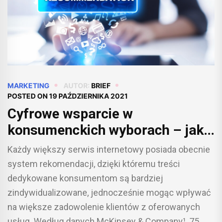
MARKETING
AUTOR:
BRIEF
POSTED ON
19 PAŹDZIERNIKA 2021
Cyfrowe wsparcie w
konsumenckich wyborach – jak
systemy rekomendacji
Każdy większy serwis internetowy posiada obecnie
rewolucjonizują doświadczenia
system rekomendacji, dzięki któremu treści
klientów?
dedykowane konsumentom są bardziej
zindywidualizowane, jednocześnie mogąc wpływać
na większe zadowolenie klientów z oferowanych
usług. Według danych McKinsey & Company¹, 75