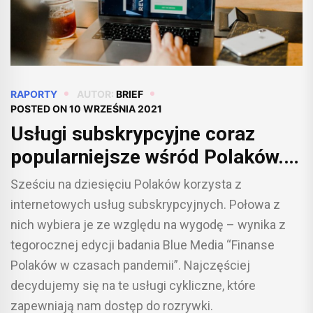
RAPORTY
AUTOR:
BRIEF
POSTED ON
10 WRZEŚNIA 2021
Usługi subskrypcyjne coraz
popularniejsze wśród Polaków.
Dominuje rozrywka bez
Sześciu na dziesięciu Polaków korzysta z
wychodzenia z domu [RAPORT]
internetowych usług subskrypcyjnych. Połowa z
nich wybiera je ze względu na wygodę – wynika z
tegorocznej edycji badania Blue Media “Finanse
Polaków w czasach pandemii”. Najczęściej
decydujemy się na te usługi cykliczne, które
zapewniają nam dostęp do rozrywki.