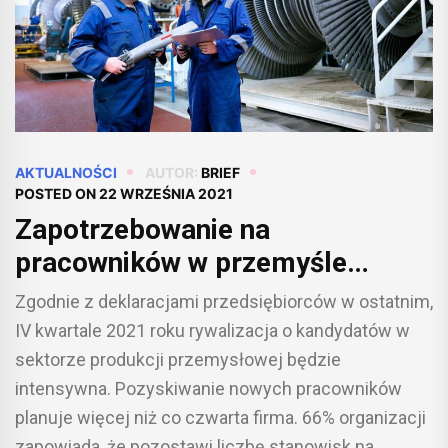
AKTUALNOŚCI
AUTOR:
BRIEF
POSTED ON
22 WRZEŚNIA 2021
Zapotrzebowanie na
pracowników w przemyśle
najwyższe od 2 lat. Rekrutacje
Zgodnie z deklaracjami przedsiębiorców w ostatnim,
planuje więcej niż co czwarty
IV kwartale 2021 roku rywalizacja o kandydatów w
pracodawca [BADANIE]
sektorze produkcji przemysłowej będzie
intensywna. Pozyskiwanie nowych pracowników
planuje więcej niż co czwarta firma. 66% organizacji
zapowiada, że pozostawi liczbę stanowisk na