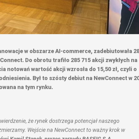
 innowacje w obszarze AI-commerce, zadebiutowała 2
Connect. Do obrotu trafiło 285 715 akcji zwykłych na
ia notowań wartość akcji wzrosła do 15,50 zł, czyli o
dniesienia. Był to szósty debiut na NewConnect w 2
towana na tym rynku.
twierdzenie, że rynek dostrzega potencjał naszego
m zmierzamy. Wejście na NewConnect to ważny krok w
ówi Kamil Stanek, prezes zarządu BASEIG S.A.