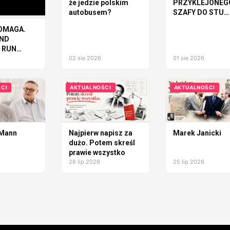
że jedzie polskim
PRZYKLEJONEG
autobusem?
SZAFY DO STU
MILIONÓW DOL
OMAGA.
AND
 RUN
UDZI I
02 sie 2026
01 sie 2026
CI
AKTUALNOŚCI
AKTUALNOŚCI
 Mann
Najpierw napisz za
Marek Janicki
dużo. Potem skreśl
prawie wszystko
26 lip 2026
25 lip 2026