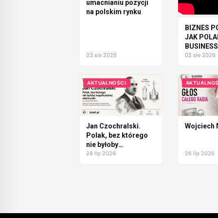
umacnianiu pozycji
na polskim rynku
BIZNES P
JAK POL
BUSINESS
03 sie 2026
ZMIENIA L
02 sie 2026
FIRMY
AKTUALNOŚCI
AKTUALNOŚ
Jan Czochralski.
Wojciech
Polak, bez którego
nie byłoby
współczesnej
28 lip 2026
26 lip 2026
elektroniki