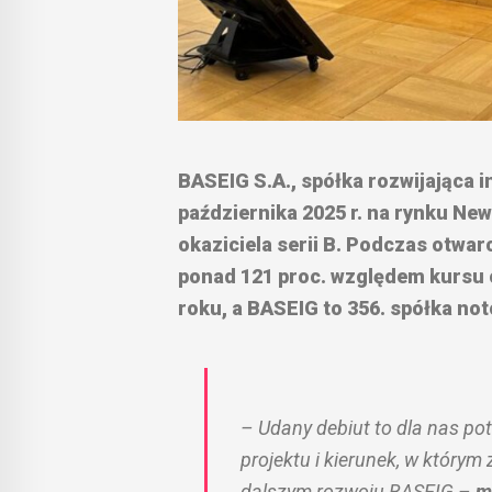
BASEIG S.A., spółka rozwijająca
października 2025 r. na rynku New
okaziciela serii B. Podczas otwarc
ponad 121 proc. względem kursu o
roku, a BASEIG to 356. spółka no
– Udany debiut to dla nas po
projektu i kierunek, w który
dalszym rozwoju BASEIG
–
m