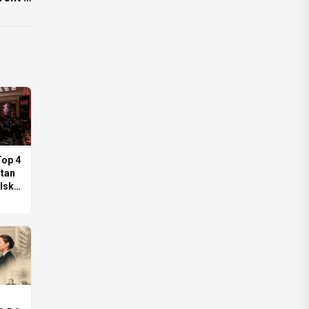
olsce!
op 4
itan
lski