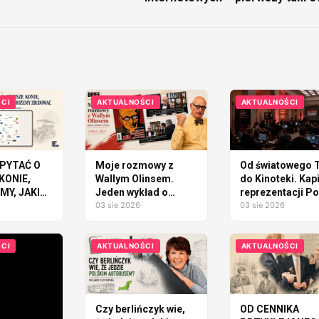
P
CI
AKTUALNOŚCI
AKTUALNOŚCI
PYTAĆ O
Moje rozmowy z
Od światowego T
KONIE,
Wallym Olinsem.
do Kinoteki. Kap
Y, JAKI
Jeden wykład o
reprezentacji Po
ÓD
Polsce
03 sie 2026
tworzy WARSAW
03 sie 2026
GLITCH 2026
AĆ
CI
AKTUALNOŚCI
AKTUALNOŚCI
Czy berlińczyk wie,
OD CENNIKA