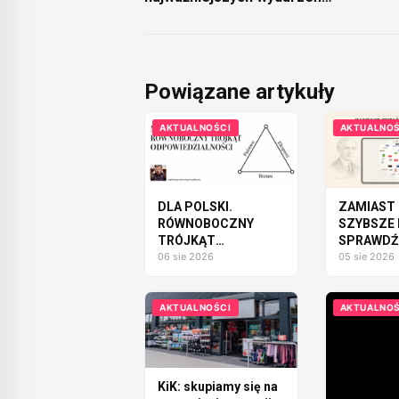
technologicznych w Europie
Powiązane artykuły
AKTUALNOŚCI
AKTUALNOŚ
DLA POLSKI.
ZAMIAST 
RÓWNOBOCZNY
SZYBSZE 
TRÓJKĄT
SPRAWDŹM
ODPOWIEDZIALNOŚCI
06 sie 2026
SAMOCH
05 sie 2026
MOŻEMY
ZBUDOW
AKTUALNOŚCI
AKTUALNOŚ
KiK: skupiamy się na