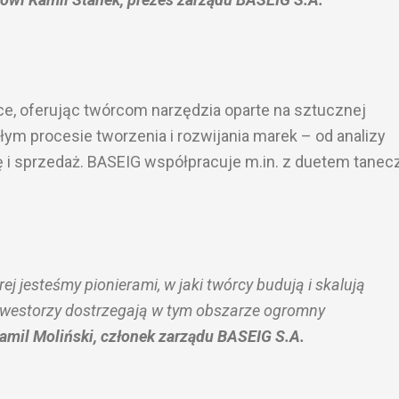
e, oferując twórcom narzędzia oparte na sztucznej
całym procesie tworzenia i rozwijania marek – od analizy
kę i sprzedaż. BASEIG współpracuje m.in. z duetem tane
j jesteśmy pionierami, w jaki twórcy budują i skalują
inwestorzy dostrzegają w tym obszarze ogromny
amil Moliński, członek zarządu BASEIG S.A.