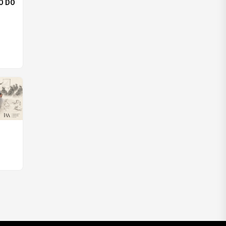
O DO
ARÓW