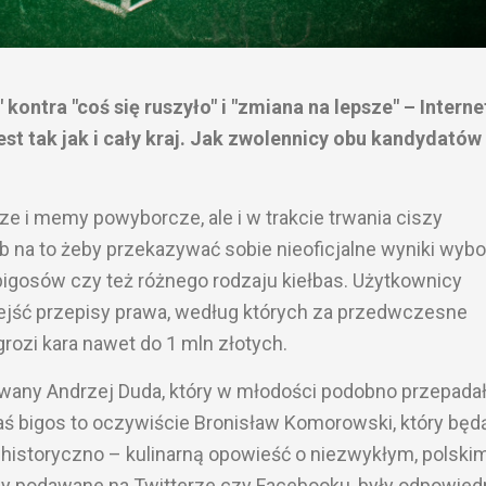
" kontra "coś się ruszyło" i "zmiana na lepsze" – Interne
est tak jak i cały kraj. Jak zwolennicy obu kandydatów
e i memy powyborcze, ale i w trakcie trwania ciszy
b na to żeby przekazywać sobie nieoficjalne wyniki wyb
bigosów czy też różnego rodzaju kiełbas. Użytkownicy
bejść przepisy prawa, według których za przedwczesne
ozi kara nawet do 1 mln złotych.
any Andrzej Duda, który w młodości podobno przepadał
 bigos to oczywiście Bronisław Komorowski, który będ
historyczno – kulinarną opowieść o niezwykłym, polski
eny podawane na Twitterze czy Facebooku, były odpowied