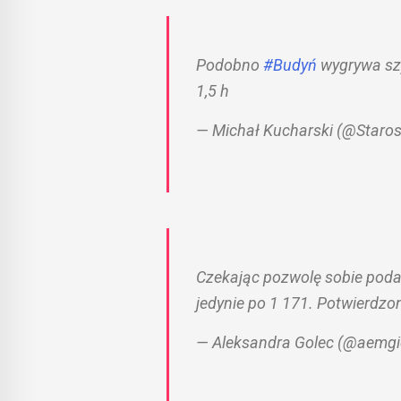
Podobno
#Budyń
wygrywa sz
1,5 h
— Michał Kucharski (@Staro
Czekając pozwolę sobie poda
jedynie po 1 171. Potwierdzo
— Aleksandra Golec (@aemg