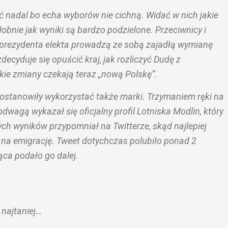
ć nadal bo echa wyborów nie cichną. Widać w nich jakie
obnie jak wyniki są bardzo podzielone. Przeciwnicy i
prezydenta elekta prowadzą ze sobą zajadłą wymianę
decyduje się opuścić kraj, jak rozliczyć Dudę z
akie zmiany czekają teraz „nową Polskę”.
postanowiły wykorzystać także marki. Trzymaniem ręki na
odwagą wykazał się oficjalny profil Lotniska Modlin, który
h wyników przypomniał na Twitterze, skąd najlepiej
 na emigrację. Tweet dotychczas polubiło ponad 2
iąca podało go dalej.
 najtaniej…