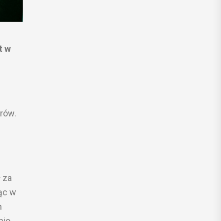
t w
orów.
 za
ąc w
m
nio