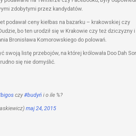
ymi zdobytymi przez kandydatów.
net podawał ceny kiełbas na bazarku – krakowskiej czy
dzie, bo ten urodził się w Krakowie czy też dziczyzny i
ania Bronisława Komorowskiego do polowań.
yć swoją listę przebojów, na której królowała Doo Dah So
rudno się nie domyślić.
bigos
czy
#budyń
i o ile %?
askiewicz)
maj 24, 2015