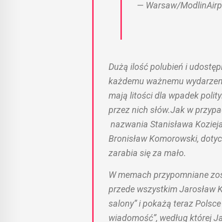
— Warsaw/ModlinAirp
Dużą ilość polubień i udostę
każdemu ważnemu wydarzeniu, 
mają litości dla wpadek poli
przez nich słów.Jak w przypa
nazwania Stanisława Kozieja 
Bronisław Komorowski, dotycz
zarabia się za mało.
W memach przypomniane zosta
przede wszystkim Jarosław Ka
salony” i pokażą teraz Polsc
wiadomość”, według której Ja