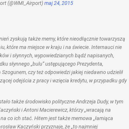
ort (@WMI_Airport)
maj 24, 2015
pnień zyskują także memy, które nieodłącznie towarzyszą
które ma miejsce w kraju i na świecie. Internauci nie
tyków i słynnych, wypowiedzianych bądź napisanych,
dku słynnego „bulu” ustępującego Prezydenta,
Szogunem, czy też odpowiedzi jakiej niedawno udzielił
ącej odejścia z pracy i wzięcia kredytu, w przypadku gdy
ło także środowisko polityczne Andrzeja Dudy, w tym
czyński i Antoni Macierewicz, którzy „wracają na
e na co ich stać. Hitem jest także memowa „łamiąca
rosław Kaczyński przyznaje, że „to najmniej