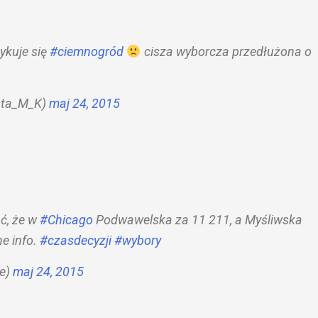
ykuje się
#ciemnogród
cisza wyborcza przedłużona o
sta_M_K)
maj 24, 2015
ć, że w
#Chicago
Podwawelska za 11 211, a Myśliwska
ne info.
#czasdecyzji
#wybory
ie)
maj 24, 2015