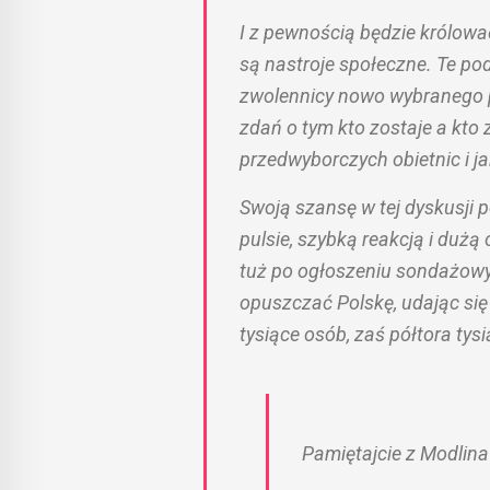
I z pewnością będzie królowa
są nastroje społeczne. Te pod
zwolennicy nowo wybranego 
zdań o tym kto zostaje a kto z
przedwyborczych obietnic i j
Swoją szansę w tej dyskusji 
pulsie, szybką reakcją i dużą 
tuż po ogłoszeniu sondażowyc
opuszczać Polskę, udając się
tysiące osób, zaś półtora tys
Pamiętajcie z Modlina