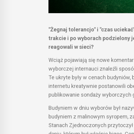
"Żegnaj tolerancjo" i "czas uciekać
trakcie i po wyborach podzielony j
reagowali w sieci?
Wciąż pojawiają się nowe komentarz
wyborczej internauci znaleźli sposó
Te ukryte były w cenach budyniów, 
internetu kreatywnie postanowili o
publikowanie sondaży wyborczych gr
Budyniem w dniu wyborów był nazyw
budyniem z malinowym syropem, zaś
Stanach Zjednoczonych przytoczył 
daniu, którym był właśnie bigos. C