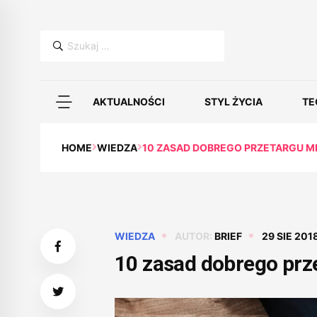
Szukaj:
AKTUALNOŚCI
STYL ŻYCIA
TE
HOME
WIEDZA
10 ZASAD DOBREGO PRZETARGU 
WIEDZA
AUTOR:
BRIEF
29 SIE 201
10 zasad dobrego pr