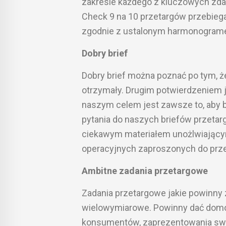
zakresie każdego z kluczowych zd
Check 9 na 10 przetargów przebieg
zgodnie z ustalonym harmonogram
Dobry brief
Dobry brief można poznać po tym, ż
otrzymały. Drugim potwierdzeniem j
naszym celem jest zawsze to, aby
pytania do naszych briefów przetar
ciekawym materiałem unożlwiającym
operacyjnych zaproszonych do pr
Ambitne zadania przetargowe
Zadania przetargowe jakie powinny 
wielowymiarowe. Powinny dać domo
konsumentów, zaprezentowania swo