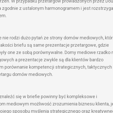
arzeń. W przypadku przetargów prowadzonych przez Dou
a zgodnie z ustalonym harmonogramem i jest rozstrzyg
em.
e nie rodzi dużo pytań ze strony domów mediowych, któr
akości briefu są same prezentacje przetargowe, gdzie
 były one ze sobą porównywalne. Domy mediowe rzadko 
gowych a prezentacje zwykle są dla klientów bardzo
 porównanie kompetencji strategicznych, taktycznych 
zetargu domów mediowych.
znaleźć się w briefie powinny być kompleksowe i
m mediowym możliwość zrozumienia biznesu klienta, j
jego sposobu myślenia strategicznego oraz kreatywne