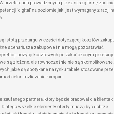
W przetargach prowadzonych przez naszą firmę zadan
tencji ‘digital’ na poziomie jaki jest wymagany z racji n
a.
są istotą przetargu w części dotyczącej kosztów zakup
żne scenariusze zakupowe i nie mogą pozostawiać
erpretacji pozycji kosztowych po zakończonym przetargu
we są złożone, ale równocześnie nie są skomplikowane
owych jakie są spotykane na rynku tabele stosowane prze
amodzielne rozliczanie kampanii.
aufanego partnera, który będzie pracował dla klienta 
ej. Dlatego wszelkie elementy oferty muszą być dobrze
ci jak i kosztu. Istnieje opinia, że to koszty wygrywają