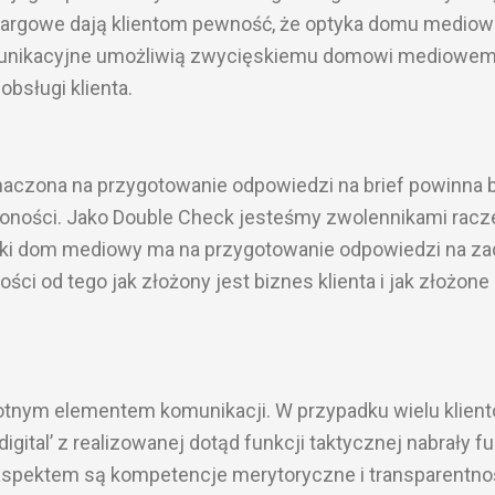
targowe dają klientom pewność, że optyka domu medio
omunikacyjne umożliwią zwycięskiemu domowi mediowe
bsługi klienta.
naczona na przygotowanie odpowiedzi na brief powinna 
żoności. Jako Double Check jesteśmy zwolennikami racz
aki dom mediowy ma na przygotowanie odpowiedzi na za
ości od tego jak złożony jest biznes klienta i jak złożone
istotnym elementem komunikacji. W przypadku wielu klien
gital’ z realizowanej dotąd funkcji taktycznej nabrały fu
aspektem są kompetencje merytoryczne i transparentno