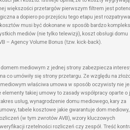
ej większości przetargów pierwszym filtrem jest potenc
iczna a dopiero po przejściu tego etapu jest rozpatryw
 kosztów musi być dokonane w sposób bardzo komplek
tkich mediów (nie tylko telewizji), koszt obsługi domu
VB – Agency Volume Bonus (tzw. kick-back).
a domem mediowym z jednej strony zabezpiecza interes
je na co umówiły się strony przetargu. Ze względu na zło
m mediowym właściwa umowa w sposób oczywisty nie je
lementy takiej umowy to zasady współpracy oparte o 
 zakres usług, wynagrodzenie domu mediowego, kary za
ń umowy, tabele kosztowe jakie gwarantuje dom mediowy,
rozliczeń (w tym zwrotów AVB), wzory kluczowych
ryfikacji rzetelności rozliczeń czy zespół. Treść kontr