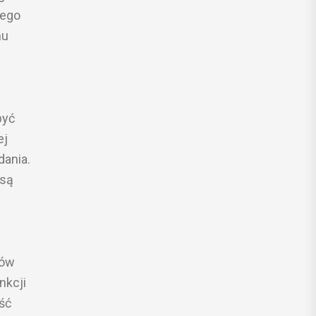
wego
mu
być
ej
dania.
 są
tów
nkcji
ść