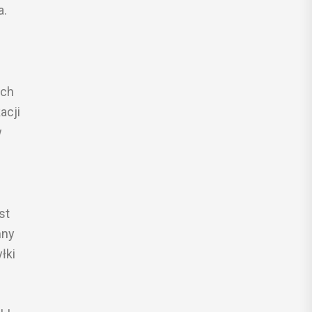
a.
ich
acji
w
st
nny
łki