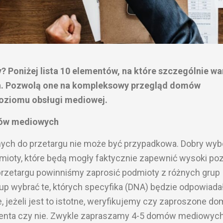
 Poniżej lista 10 elementów, na które szczególnie wa
h. Pozwolą one na kompleksowy przegląd domów
oziomu obsługi mediowej.
mów mediowych
ch do przetargu nie może być przypadkowa. Dobry wybó
dmioty, które będą mogły faktycznie zapewnić wysoki po
o przetargu powinniśmy zaprosić podmioty z różnych grup
up wybrać te, których specyfika (DNA) będzie odpowiada
, jeżeli jest to istotne, weryfikujemy czy zaproszone do
lienta czy nie. Zwykle zapraszamy 4-5 domów mediowych