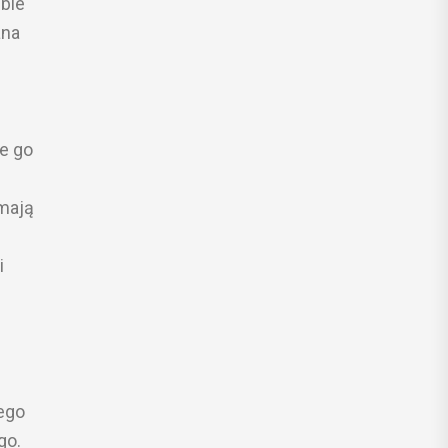
ble
ana
e go
mają
i
ego
go.