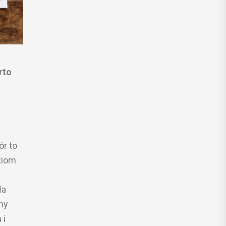
rto
r to
ziom
ła
my
 i