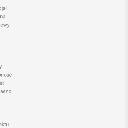
jał
ana
sowy
y
żoność
st
jasno
aktu