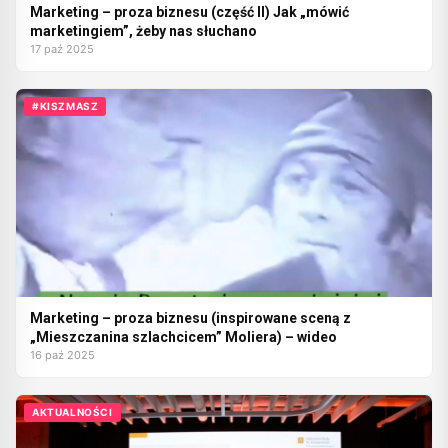
Marketing – proza biznesu (część II) Jak „mówić
marketingiem”, żeby nas słuchano
17 paź 2025
#KISZMASZ
Marketing – proza biznesu (inspirowane sceną z
„Mieszczanina szlachcicem” Moliera) – wideo
16 paź 2025
AKTUALNOŚCI