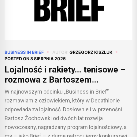
BUSINESS IN BRIEF
AUTOR:
GRZEGORZ KISZLUK
POSTED ON
8 SIERPNIA 2025
Lojalność i rakiety… tenisowe –
rozmowa z Bartoszem
Żochowskim z Decathlon Polska
W najnowszym odcinku „Business in Brief”
w Business in Brief (wideo)
rozmawiam z człowiekiem, który w Decathlonie
odpowiada za lojalność. Dosłownie i w przenośni.
Bartosz Żochowski od dwóch lat rozwija
nowoczesny, nagradzany program lojalnościowy, a
my – jako Brief – z dumą patronujemy konkursowi