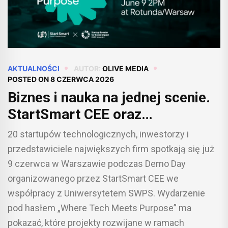
AKTUALNOŚCI
AUTOR:
OLIVE MEDIA
POSTED ON
8 CZERWCA 2026
Biznes i nauka na jednej scenie.
StartSmart CEE oraz
Uniwersytet SWPS ogłaszają
20 startupów technologicznych, inwestorzy i
wspólny Demo Day w Warszawie
przedstawiciele największych firm spotkają się już
9 czerwca w Warszawie podczas Demo Day
organizowanego przez StartSmart CEE we
współpracy z Uniwersytetem SWPS. Wydarzenie
pod hasłem „Where Tech Meets Purpose” ma
pokazać, które projekty rozwijane w ramach