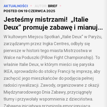
AKTUALNOŚCI
AUTOR:
BRIEF
POSTED ON
19 CZERWCA 2025
Jesteśmy mistrzami! „Italie
Deux” promuje zabawę i mianuje
Jean-Pierre’a Abriala pierwszym
W kultowym Miejscu Spotkań „Italie Deux” w Paryżu,
francuskim mistrzem walk na
zarządzanym przez Ingka Centres, odbyły się
poduszki!
pierwsze w historii tego miasta Mistrzostwa w
Walce na Poduszki (Pillow Fight Championship). To
właśnie Italie Deux, w którym mieści się paryska
IKEA, sprowadziło do stolicy Francji tę imprezę, aby
zachęcić jego mieszkańców do podjęcia pełnej
radości rywalizacji. Zawody, organizowane z okazji
Międzynarodowego Dnia Zabawy, przyciągnęły
tłumy i przywołały wspomnienia z dzieciństwa.
Zabawna inicjatywa przyniosła emocjonującą