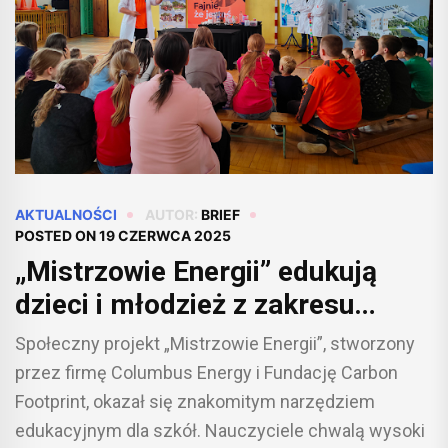
AKTUALNOŚCI
AUTOR:
BRIEF
POSTED ON
19 CZERWCA 2025
„Mistrzowie Energii” edukują
dzieci i młodzież z zakresu
oszczędzania energii i OZE
Społeczny projekt „Mistrzowie Energii”, stworzony
przez firmę Columbus Energy i Fundację Carbon
Footprint, okazał się znakomitym narzędziem
edukacyjnym dla szkół. Nauczyciele chwalą wysoki