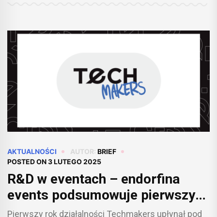
AKTUALNOŚCI
AUTOR:
BRIEF
POSTED ON
3 LUTEGO 2025
R&D w eventach – endorfina
events podsumowuje pierwszy
rok rozwoju działu Techmakers
Pierwszy rok działalności Techmakers upłynął pod