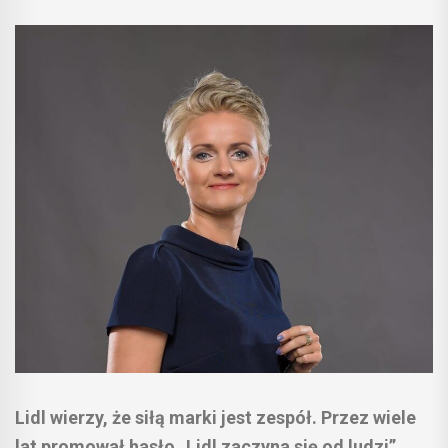
Lidl wierzy, że siłą marki jest zespół. Przez wiele
lat promował hasło „Lidl zaczyna się od ludzi”.