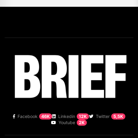
Facebook
46K
Linkedin
12K
Twitter
5,5K
Youtube
2K