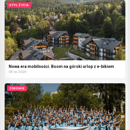
STYL ŻYCIA
Nowa era mobilności. Boom na górski urlop z e-bikiem
06 lip 2026
ZDROWIE