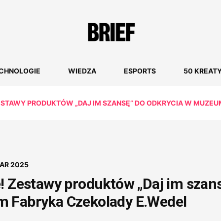
CHNOLOGIE
WIEDZA
ESPORTS
50 KREAT
ZESTAWY PRODUKTÓW „DAJ IM SZANSĘ” DO ODKRYCIA W MUZE
MAR 2025
e! Zestawy produktów „Daj im szan
m Fabryka Czekolady E.Wedel