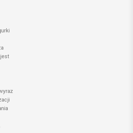
gurki
za
jest
 wyraz
acji
ania
.