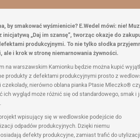
jna, by smakować wyśmienicie? E.Wedel mówi: nie! Mu
 inicjatywą „Daj im szansę”, tworząc okazje do zakup
defektami produkcyjnymi. To nie tylko słodka przyjem
, ale i krok w stronę niemarnowania żywności.
nym na warszawskim Kamionku będzie można kupić wyją
one produkty z defektami produkcyjnymi prosto z wedlow
zki czekolady, nierówno oblana pianka Ptasie Mleczko® cz
oć ich wygląd może różnić się od standardowego, smak i 
.
projekt wpisujący się w wedlowskie podejście do
zacji odpadów produkcyjnych. Dzięki niemu
siadają defekty produkcyjne, zamiast trafić do utylizacji