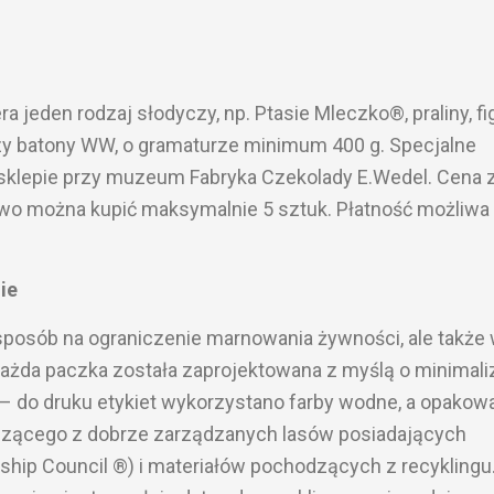
 jeden rodzaj słodyczy, np. Ptasie Mleczko®, praliny, fi
czy batony WW, o gramaturze minimum 400 g. Specjalne
sklepie przy muzeum Fabryka Czekolady E.Wedel. Cena 
owo można kupić maksymalnie 5 sztuk. Płatność możliwa 
ie
o sposób na ograniczenie marnowania żywności, ale także
ażda paczka została zaprojektowana z myślą o minimaliz
 do druku etykiet wykorzystano farby wodne, a opakow
zącego z dobrze zarządzanych lasów posiadających
dship Council ®) i materiałów pochodzących z recyklingu