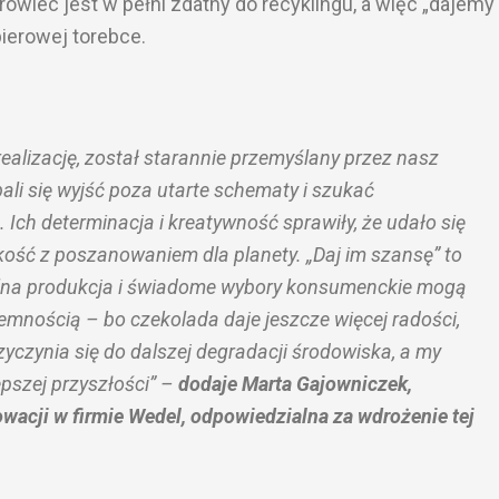
owiec jest w pełni zdatny do recyklingu, a więc „dajemy
pierowej torebce.
realizację, został starannie przemyślany przez nasz
bali się wyjść poza utarte schematy i szukać
Ich determinacja i kreatywność sprawiły, że udało się
kość z poszanowaniem dla planety. „Daj im szansę” to
alna produkcja i świadome wybory konsumenckie mogą
jemnością – bo czekolada daje jeszcze więcej radości,
rzyczynia się do dalszej degradacji środowiska,
a my
pszej przyszłości”
–
dodaje Marta Gajowniczek,
wacji w firmie Wedel, odpowiedzialna za wdrożenie tej