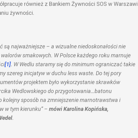
ółpracuje również z Bankiem Żywności SOS w Warszawi
niu żywności.
ść są najważniejsze – a wizualne niedoskonałości nie
 walorów smakowych. W Polsce każdego roku marnuje
ci
[1]
. W Wedlu staramy się do minimum ograniczać takie
y szereg inicjatyw w duchu less waste. Do tej pory
sumentów projektem było wykorzystanie skrawków
orcika Wedlowskiego do przygotowania…batonu
to kolejny sposób na zmniejszenie marnotrawstwa i
w w tym kierunku
” –
mówi Karolina Kopińska,
Wedel
.