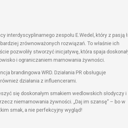
acy interdyscyplinarnego zespołu E.Wedel, który z pasją 
 bardziej zrównoważonych rozwiązań. To właśnie ich
cie pozwoliły stworzyć inicjatywę, która spaja doskonał
owisko i ograniczaniem marnowania żywności.
ncja brandingowa WRD. Działania PR obsługuje
wnież działania z influencerami.
cieszyć się doskonałym smakiem wedlowskich słodyczy i
 rzecz niemarnowania żywności. „Daj im szansę” – bo w
tkim smak, a nie perfekcyjny wygląd!