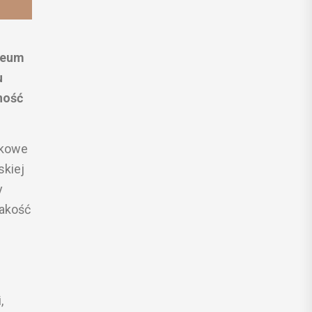
zeum
u
ność
tkowe
skiej
y
jakość
,