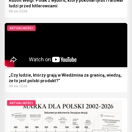
Rudolf Weigl. Polak z wyboru, który pokonał tyfus i ratował
ludzi przed hitlerowcami
09 sie 2026
AKTUALNOŚCI
„Czy ludzie, którzy grają w Wiedźmina za granicą, wiedzą,
że to jest polski produkt?”
09 sie 2026
AKTUALNOŚCI