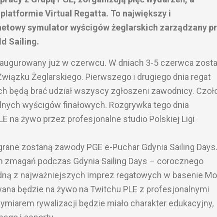
platformie Virtual Regatta. To największy i
ernetowy symulator wyścigów żeglarskich zarządzany p
d Sailing.
inaugurowany już w czerwcu. W dniach 3-5 czerwca zosta
iązku Żeglarskiego. Pierwszego i drugiego dnia regat
órych będą brać udział wszyscy zgłoszeni zawodnicy. Czo
elnych wyścigów finałowych. Rozgrywka tego dnia
E na żywo przez profesjonalne studio Polskiej Ligi
egrane zostaną zawody PGE e-Puchar Gdynia Sailing Days.
wych zmagań podczas Gdynia Sailing Days – corocznego
 jedną z najważniejszych imprez regatowych w basenie M
wana będzie na żywo na Twitchu PLE z profesjonalnymi
miarem rywalizacji będzie miało charakter edukacyjny,