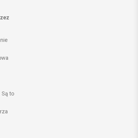
rzez
nie
łowa
 Są to
orza