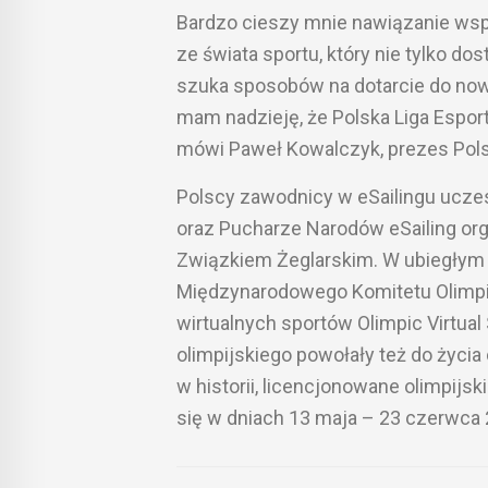
Bardzo cieszy mnie nawiązanie wspó
ze świata sportu, który nie tylko do
szuka sposobów na dotarcie do nowe
mam nadzieję, że Polska Liga Espor
mówi Paweł Kowalczyk, prezes Polsk
Polscy zawodnicy w eSailingu uczes
oraz Pucharze Narodów eSailing or
Związkiem Żeglarskim. W ubiegłym r
Międzynarodowego Komitetu Olimpijs
wirtualnych sportów Olimpic Virtu
olimpijskiego powołały też do życia
w historii, licencjonowane olimpijs
się w dniach 13 maja – 23 czerwca 2