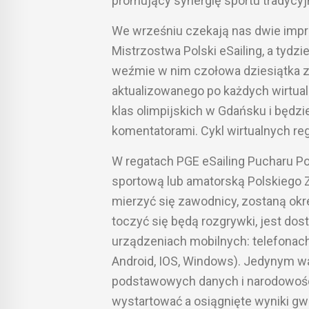
promujący synergię sportu tradycyj
We wrześniu czekają nas dwie impre
Mistrzostwa Polski eSailing, a tydzie
weźmie w nim czołowa dziesiątka z
aktualizowanego po każdych wirtual
klas olimpijskich w Gdańsku i będz
komentatorami. Cykl wirtualnych r
W regatach PGE eSailing Pucharu Pols
sportową lub amatorską Polskiego Z
mierzyć się zawodnicy, zostaną okr
toczyć się będą rozgrywki, jest do
urządzeniach mobilnych: telefonach
Android, IOS, Windows). Jedynym w
podstawowych danych i narodowości
wystartować a osiągnięte wyniki gw