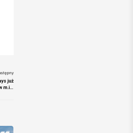
astępny
ys już
 m.in.
verse