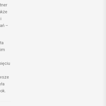
tner
akże
i
gań –
ta
kim
pięciu
rwsze
yła
ok.