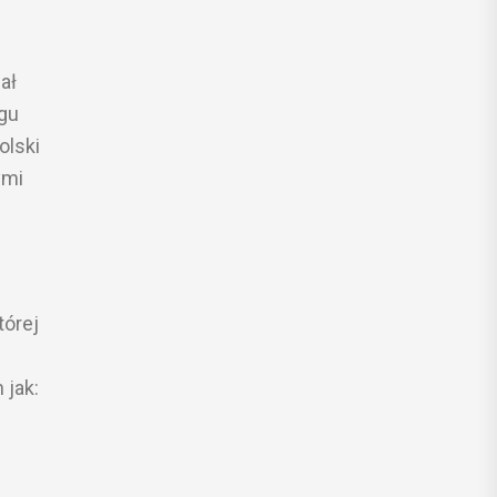
ał
gu
olski
ymi
tórej
 jak: