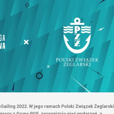
eSailing 2022. W jego ramach Polski Związek Żeglarski
pracy z Grupą PGE, zorganizują pięć wydarzeń, a