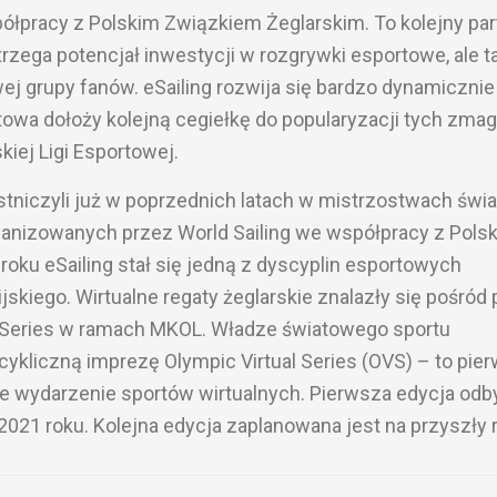
łpracy z Polskim Związkiem Żeglarskim. To kolejny par
strzega potencjał inwestycji w rozgrywki esportowe, ale t
j grupy fanów. eSailing rozwija się bardzo dynamicznie 
towa dołoży kolejną cegiełkę do popularyzacji tych zma
iej Ligi Esportowej.
tniczyli już w poprzednich latach w mistrzostwach świa
ganizowanych przez World Sailing we współpracy z Pols
oku eSailing stał się jedną z dyscyplin esportowych
kiego. Wirtualne regaty żeglarskie znalazły się pośród 
al Series w ramach MKOL. Władze światowego sportu
 cykliczną imprezę Olympic Virtual Series (OVS) – to pie
kie wydarzenie sportów wirtualnych. Pierwsza edycja odb
021 roku. Kolejna edycja zaplanowana jest na przyszły r