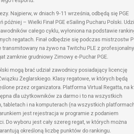
nego i esportu.
zy. Najpierw, w dniach 9-11 września, odbędą się PGE
ń później – Wielki Finał PGE eSailing Pucharu Polski. Udzi
awodników całego cyklu, wyłoniona na podstawie rankin
nych regatach. Finał odbędzie się podczas mistrzostw P
ie transmitowany na żywo na Twitchu PLE z profesjonaln
egat zamknie grudniowy Zimowy e-Puchar PGE.
ki mogą brać udział zawodnicy posiadający licencję
wiązku Żeglarskiego. Klasy regatowe, w których będą
eślone przez organizatora. Platforma Virtual Regatta, na k
stępna dla użytkowników za darmo i to na wszystkich
, tabletach i na komputerach (na wszystkich platformach
arunkiem jest rejestracja w programie z podaniem
. Do wyboru jest cały szereg regat, w których można
arantują określoną liczbę punktów do rankingu.