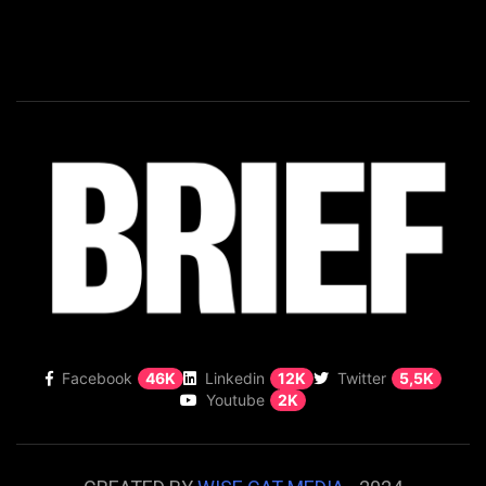
Facebook
46K
Linkedin
12K
Twitter
5,5K
Youtube
2K