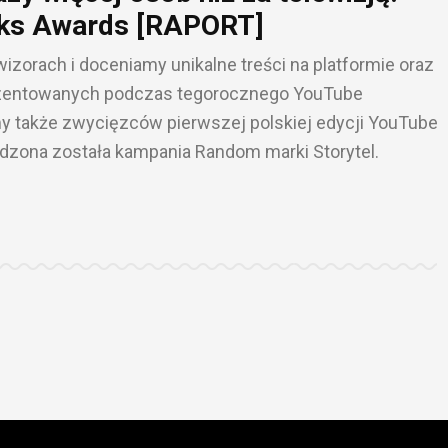
ks Awards [RAPORT]
zorach i doceniamy unikalne treści na platformie oraz
rezentowanych podczas tegorocznego YouTube
y także zwycięzców pierwszej polskiej edycji YouTube
dzona została kampania Random marki Storytel.