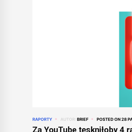
RAPORTY
AUTOR:
BRIEF
POSTED ON
28 P
Za YouTube tęskniłoby 4 ra