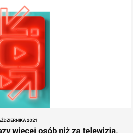
AŹDZIERNIKA 2021
zy więcej osób niż za telewizją.