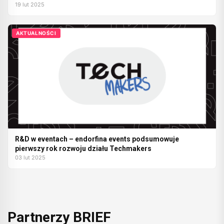
19 lut 2025
AKTUALNOŚCI
R&D w eventach – endorfina events podsumowuje
pierwszy rok rozwoju działu Techmakers
03 lut 2025
Partnerzy BRIEF