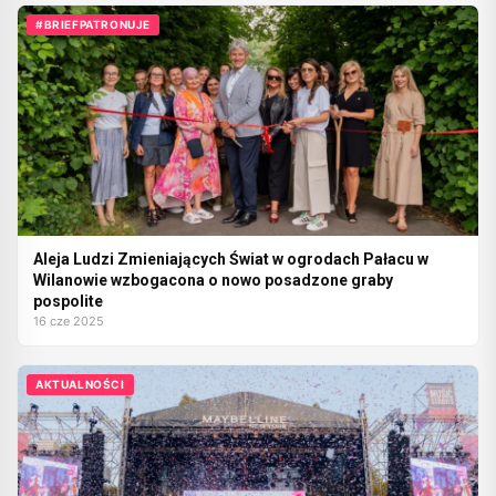
#BRIEFPATRONUJE
Aleja Ludzi Zmieniających Świat w ogrodach Pałacu w
Wilanowie wzbogacona o nowo posadzone graby
pospolite
16 cze 2025
AKTUALNOŚCI