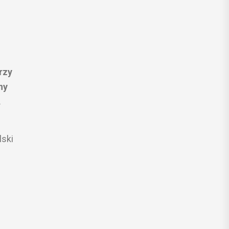
rzy
ny
.
lski