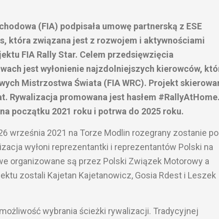
hodowa (FIA) podpisała umowę partnerską z ESE
ts, która związana jest z rozwojem i aktywnościami
ktu FIA Rally Star. Celem przedsięwzięcia
ach jest wyłonienie najzdolniejszych kierowców, któ
owych Mistrzostwa Świata (FIA WRC). Projekt skierowa
lat. Rywalizacja promowana jest hasłem #RallyAtHome
 na początku 2021 roku i potrwa do 2025 roku.
6 września 2021 na Torze Modlin rozegrany zostanie po
lizacja wyłoni reprezentantki i reprezentantów Polski na
we organizowane są przez Polski Związek Motorowy a
ektu zostali Kajetan Kajetanowicz, Gosia Rdest i Leszek
możliwość wybrania ścieżki rywalizacji. Tradycyjnej