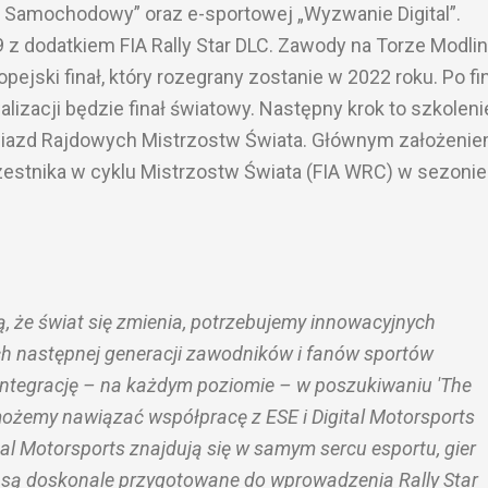
m Samochodowy” oraz e-sportowej „Wyzwanie Digital”.
9 z dodatkiem FIA Rally Star DLC. Zawody na Torze Modlin
pejski finał, który rozegrany zostanie w 2022 roku. Po fi
izacji będzie finał światowy. Następny krok to szkolenie
wiazd Rajdowych Mistrzostw Świata. Głównym założeni
czestnika w cyklu Mistrzostw Świata (FIA WRC) w sezonie
, że świat się zmienia, potrzebujemy innowacyjnych
 następnej generacji zawodników i fanów sportów
integrację – na każdym poziomie – w poszukiwaniu 'The
 możemy nawiązać współpracę z ESE i Digital Motorsports
gital Motorsports znajdują się w samym sercu esportu, gier
 są doskonale przygotowane do wprowadzenia Rally Star