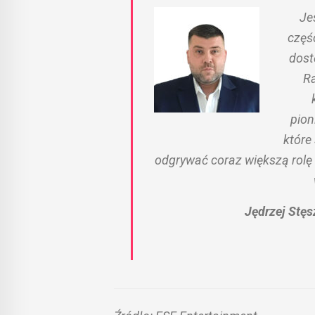
Je
częś
dost
Ra
pion
które
odgrywać coraz większą rolę 
Jędrzej Stęs