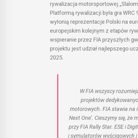
rywalizacja motorsportowej „Slalo
Platformą rywalizacji była gra WRC 
wyłonią reprezentacje Polski na euro
europejskim kolejnym z etapów rywal
wspieranie przez FIA przyszłych g
projektu jest udział najlepszego u
2025.
W FIA wszyscy rozumieją
projektów dedykowanych
motorowych. FIA stawia na 
Next One’. Cieszymy się, że
przy FIA Rally Star. ESE i Di
i symulatorów wyścigowych i