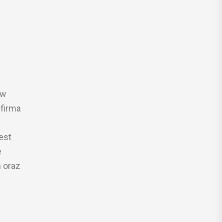
 w
 firma
est
e
n oraz