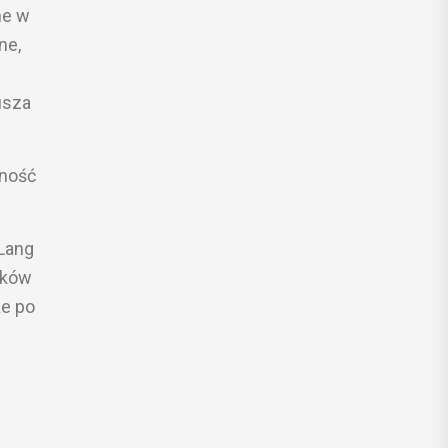
ne w
ne,
usza
lność
 Lang
aków
że po