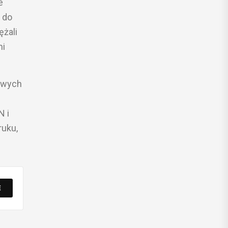
e
 do
ężali
mi
owych
N i
ruku,
E