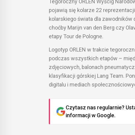
Tegoroczny ORLEN Wyścig Narodów sk
pojawią się kolarze 22 reprezentacj
kolarskiego świata dla zawodników d
choćby Marijn van den Berg czy Olav
etapy Tour de Pologne.
Logotyp ORLEN w trakcie tegorocz
podczas wszystkich etapów – międ
zdjęciowych, balonach pneumatyczny
klasyfikacji górskiej Lang Team. Po
digitalu i mediach społecznościowy
Czytasz nas regularnie? Ust
informacji w Google.