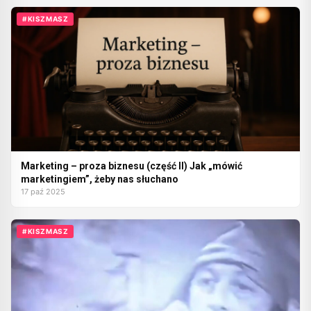
#KISZMASZ
Marketing – proza biznesu (część II) Jak „mówić
marketingiem”, żeby nas słuchano
17 paź 2025
#KISZMASZ