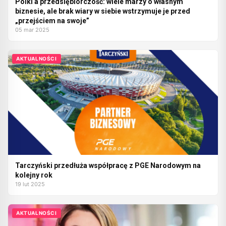
Polki a przedsiębiorczość: wiele marzy o własnym
biznesie, ale brak wiary w siebie wstrzymuje je przed
„przejściem na swoje”
05 mar 2025
AKTUALNOŚCI
Tarczyński przedłuża współpracę z PGE Narodowym na
kolejny rok
19 lut 2025
AKTUALNOŚCI