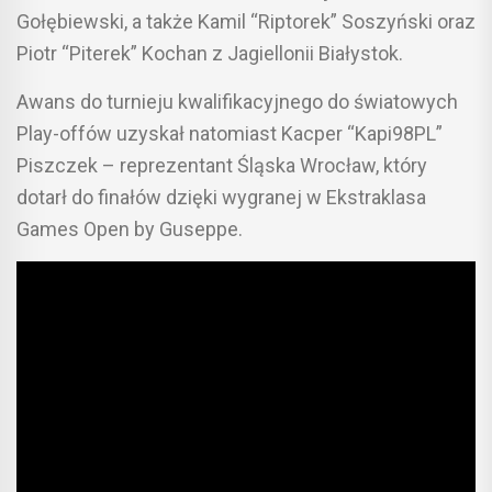
Gołębiewski, a także Kamil “Riptorek” Soszyński oraz
Piotr “Piterek” Kochan z Jagiellonii Białystok.
Awans do turnieju kwalifikacyjnego do światowych
Play-offów uzyskał natomiast Kacper “Kapi98PL”
Piszczek – reprezentant Śląska Wrocław, który
dotarł do finałów dzięki wygranej w Ekstraklasa
Games Open by Guseppe.