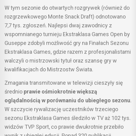
W tym sezonie do otwartych rozgrywek (również do
rozgrzewkowego Monte Snack Draft) odnotowano
7,7 tys. zgłoszeń. Najlepsi dwaj zawodnicy z
wspomnianego turnieju Ekstraklasa Games Open by
Guseppe zdobyli możliwość gry na Finałach Sezonu
Ekstraklasa Games, gdzie razem z profesjonalistami
walczyli o mistrzowski tytuł oraz szansę gry w
kwalifikacjach do Mistrzostw Świata.
Zmagania transmitowane w telewizji cieszyły się
średnio
prawie ośmiokrotnie większą
oglądalnością w porównaniu do ubiegłego sezonu
.
W szczycie rywalizację uczestników trzeciego
sezonu Ekstraklasa Games śledziło w TV aż 102 tys.
widzów TVP Sport, co prawie dwukrotnie przebiło
wynik z ubiegłej edycji. Ponad 320 publikacji