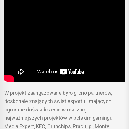
W projekt zaangażowane było grono partnerów,
doskonale znających świat esportu i mających
ogromne doświadczenie w realizacji
najważniejszych projektów w polskim gamingu:
Media Expert, KFC, Crunchips, Pracuj.pl, Monte