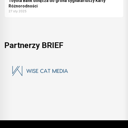
Toyota Bank dołącza do grona sygnatariuszy Karty
Różnorodności
27 sty 2025
Partnerzy BRIEF