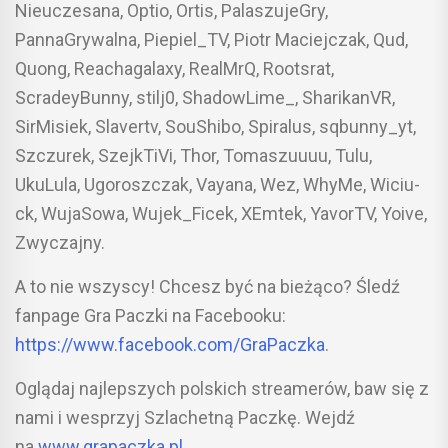
Nieuczesana, Optio, Ortis, PalaszujeGry,
PannaGrywalna, Piepiel_TV, Piotr Maciejczak, Qud,
Quong, Reachagalaxy, RealMrQ, Rootsrat,
ScradeyBunny, stilj0, ShadowLime_, SharikanVR,
SirMisiek, Slavertv, SouShibo, Spiralus, sqbunny_yt,
Szczurek, SzejkTiVi, Thor, Tomaszuuuu, Tulu,
UkuLula, Ugoroszczak, Vayana, Wez, WhyMe, Wiciu-
ck, WujaSowa, Wujek_Ficek, XEmtek, YavorTV, Yoive,
Zwyczajny.
A to nie wszyscy! Chcesz być na bieżąco? Śledź
fanpage Gra Paczki na Facebooku:
https://www.facebook.com/GraPaczka
.
Oglądaj najlepszych polskich streamerów, baw się z
nami i wesprzyj Szlachetną Paczkę. Wejdź
na
www.grapaczka.pl
.