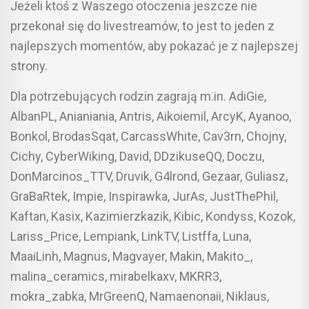
Jeżeli ktoś z Waszego otoczenia jeszcze nie
przekonał się do livestreamów, to jest to jeden z
najlepszych momentów, aby pokazać je z najlepszej
strony.
Dla potrzebujących rodzin zagrają m.in. AdiGie,
AlbanPL, Anianiania, Antris, Aikoiemil, ArcyK, Ayanoo,
Bonkol, BrodasSqat, CarcassWhite, Cav3rn, Chojny,
Cichy, CyberWiking, David, DDzikuseQQ, Doczu,
DonMarcinos_TTV, Druvik, G4lrond, Gezaar, Guliasz,
GraBaRtek, Impie, Inspirawka, JurAs, JustThePhil,
Kaftan, Kasix, Kazimierzkazik, Kibic, Kondyss, Kozok,
Lariss_Price, Lempiank, LinkTV, Listffa, Luna,
MaaiLinh, Magnus, Magvayer, Makin, Makito_,
malina_ceramics, mirabelkaxv, MKRR3,
mokra_zabka, MrGreenQ, Namaenonaii, Niklaus,