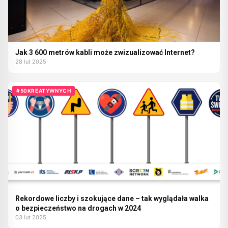
Jak 3 600 metrów kabli może zwizualizować Internet?
28 lut 2025
#50KREATYWNYCH
Rekordowe liczby i szokujące dane – tak wyglądała walka
o bezpieczeństwo na drogach w 2024
03 lut 2025