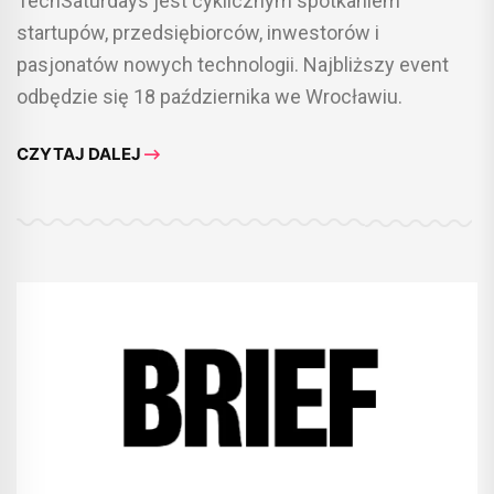
TechSaturdays jest cyklicznym spotkaniem
startupów, przedsiębiorców, inwestorów i
pasjonatów nowych technologii. Najbliższy event
odbędzie się 18 października we Wrocławiu.
CZYTAJ DALEJ