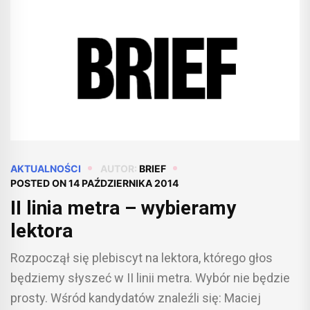
AKTUALNOŚCI
AUTOR:
BRIEF
POSTED ON
14 PAŹDZIERNIKA 2014
II linia metra – wybieramy
lektora
Rozpoczął się plebiscyt na lektora, którego głos
będziemy słyszeć w II linii metra. Wybór nie będzie
prosty. Wśród kandydatów znaleźli się: Maciej