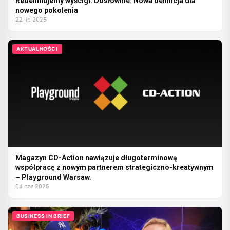
Redefiniujemy wyścigi. Dosłownie. Nowa definicja dla
nowego pokolenia
22 lip 2025
AKTUALNOŚCI
Magazyn CD-Action nawiązuje długoterminową
współpracę z nowym partnerem strategiczno-kreatywnym
– Playground Warsaw.
04 cze 2025
BUSINESS IN BRIEF