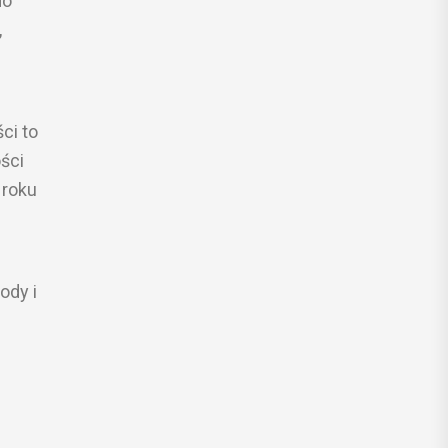
do
,
ci to
ści
 roku
ody i