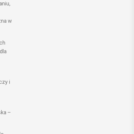
niu,
zna w
ich
dla
czy i
ska –