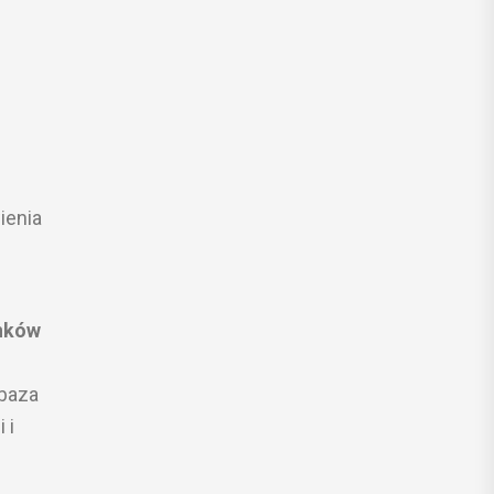
ienia
anków
 baza
 i