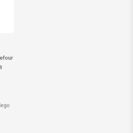
efour
ą
dego