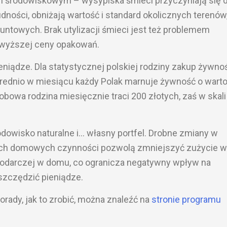
 środowiskowym – wysypiska śmieci przyczyniają się 
udności, obniżają wartość i standard okolicznych terenów
untowych. Brak utylizacji śmieci jest też problemem
 wyższej ceny opakowań.
ądze. Dla statystycznej polskiej rodziny zakup żywnoś
Średnio w miesiącu każdy Polak marnuje żywność o warto
obowa rodzina miesięcznie traci 200 złotych, zaś w skali
dowisko naturalne i… własny portfel. Drobne zmiany w
ych domowych czynności pozwolą zmniejszyć zużycie w
spodarczej w domu, co ogranicza negatywny wpływ na
szczędzić pieniądze.
orady, jak to zrobić, można znaleźć na
stronie programu