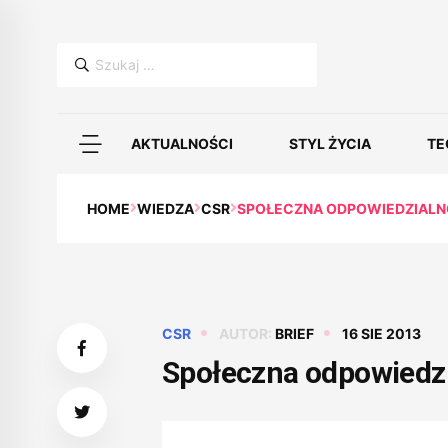
Szukaj:
AKTUALNOŚCI
STYL ŻYCIA
TE
HOME
WIEDZA
CSR
SPOŁECZNA ODPOWIEDZIALN
CSR
AUTOR:
BRIEF
16 SIE 2013
Społeczna odpowiedzi