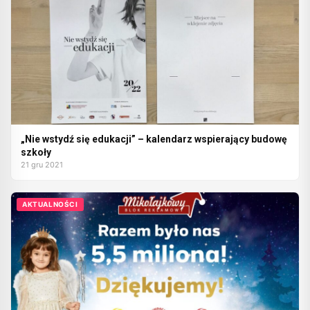
„Nie wstydź się edukacji” – kalendarz wspierający budowę
szkoły
21 gru 2021
AKTUALNOŚCI