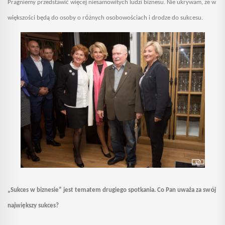
Pragniemy przedstawić więcej niesamowitych ludzi biznesu. Nie ukrywam, że w
ó
większości będą do osoby o r
żnych osobowościach i drodze do sukcesu.
ó
„Sukces w biznesie” jest tematem drugiego spotkania. Co Pan uważa za sw
j
największy sukces?