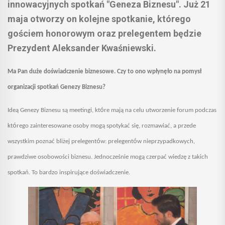
innowacyjnych spotkań "Geneza Biznesu". Już 21
maja otworzy on kolejne spotkanie, którego
gościem honorowym oraz prelegentem będzie
Prezydent Aleksander Kwaśniewski.
Ma Pan duże doświadczenie biznesowe. Czy to ono wpłynęło na pomysł
organizacji spotkań Genezy Biznesu?
ó
Ideą Genezy Biznesu są meetingi, kt
re mają na celu utworzenie forum podczas
ó
kt
r
ego zainteresowane osoby mogą spotykać się, rozmawiać, a przede
ó
ó
wszystkim poznać bliżej prelegent
w: prelegent
w nieprzypadkowych,
prawdziwe osobowości biznesu. Jednocześnie mogą czerpać wiedzę z takich
spotkań. To bardzo inspirujące doświadczenie.