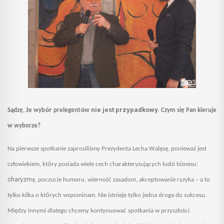
ór
ó
nie jest przypadkowy.
Sądzę, że wyb
prelegent
w
C
zym się Pan kieruje
w wyborze?
Na pierwsze spotkanie zaprosiliśmy Prezydenta Lecha Walęsę, ponieważ jest
ó
:
człowiekiem, kt
ry posiada wiele cech charakteryzujących ludzi biznesu
charyzm
ę, poczucie humoru, wierność zasadom, akceptowanie ryzyka – a to
ó
tylko kilka o kt
r
ych wspominam.
Nie istnieje tylko jedna droga do sukcesu.
Między innymi dlatego chcemy kontynuować spotkania w przyszłości.