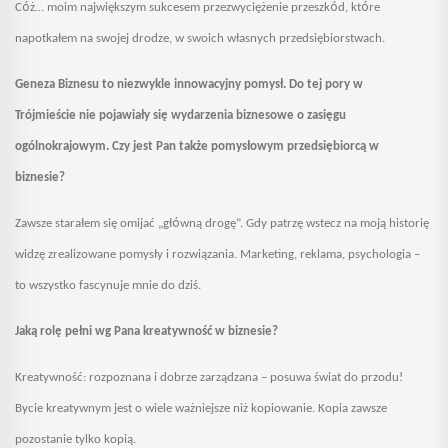
ó
ó
ó
C
ż… moim największym sukcesem przezwyciężenie przeszk
d, kt
re
napotkałem na swojej drodze, w swoich własnych przedsiębiorstwach.
Geneza Biznesu to niezwykle innowacyjny pomysł. Do tej pory w
Trójmieście
nie pojawiały się wydarzenia biznesowe o zasięgu
ogólnokrajowym. Czy jest Pan także pomysłowym przedsiębiorcą w
biznesie?
ó
Zawsze starałem się omijać „gł
wną drogę”. Gdy patrzę wstecz na moją historię
widzę zrealizowane pomysły i rozwiązania. Marketing, reklama, psychologia –
to wszystko fascynuje mnie do dziś.
Jaką rolę pełni wg Pana kreatywność w biznesie?
Kreatywność: rozpoznana i dobrze zarządzana – posuwa świat do przodu!
Bycie kreatywnym jest o wiele ważniejsze niż kopiowanie. Kopia zawsze
pozostanie tylko kopią.