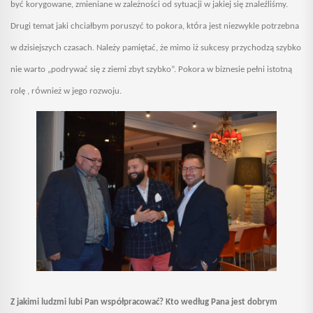
być korygowane, zmieniane w zależności od sytuacji w jakiej się znaleźliśmy.
ó
Drugi temat jaki chciałbym poruszyć to pokora, k
t
ra jest niezwykle potrzebna
w dzisiejszych czasach. Należy pamiętać, że mimo iż sukcesy przychodzą szybko
nie warto „podrywać się z ziemi zbyt szybko”. Pokora w biznesie pełni istotną
ó
rolę , r
wnież w jego rozwoju.
ó
Z jakimi ludzmi lubi Pan wsp
łpracować? Kto według Pana jest dobrym