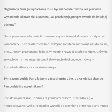
Organizacja takiego wydarzenia musi być niezwykle trudna, ale pierwsze
wydarzenie okazało się sukcesem. Jak przebiegają przygotowania do kolejnej
odsłony?
Nasze pierwsze wydarzenie biznesowe oczywiście uzyskało wiele pozytywnych
komentarzy
. Duże
zainteresowanie i wstępne zapytania motywują nas do dalszej
ó
pracy. Jestem przekonany, że kolejny meeting również okaże się hitem. Gł
wnie
ó
ze względu na moc magnetyczną i elokwencję doskonałego m
wcy –
Prezydenta Aleksandra Kwaśniewskiego.
ówców. Jak
Tym razem będzie Pan z jednym z trzech m
ą wiedzą chce się
Pan podzielić z uczestnikami?
Chciałbym przekazać, iż biznes za granicami czasem przeradza się w
niespodziewane ryzyko. Nierzadko wszystkie poczynione przez nas plany muszą