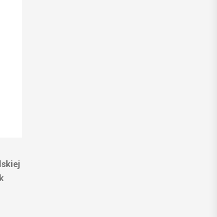
skiej
k