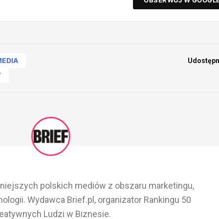
OBSERWUJ W GOOGL
MEDIA
Udostępni
Y
ażniejszych polskich mediów z obszaru marketingu,
ologii. Wydawca Brief.pl, organizator Rankingu 50
eatywnych Ludzi w Biznesie.