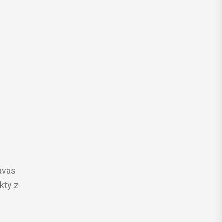
avas
kty z