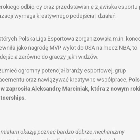
rokiego odbiorcy oraz przedstawianie zjawiska esportu 
lizacji wymaga kreatywnego podejścia i działań
których Polska Liga Esportowa zorganizowała m.in. konce
pewniła jako nagrodę MVP wylot do USA na mecz NBA, to
ejścia zarówno do graczy jak i widzów.
zumieć ogromny potencjał branży esportowej, grup
placementu oraz nawiązywać kreatywne współprace,
Pol
w zaprosiła Aleksandrę Marciniak, która z nowym ro
tnerships.
lat miałam okazję poznać bardzo dobrze mechanizmy