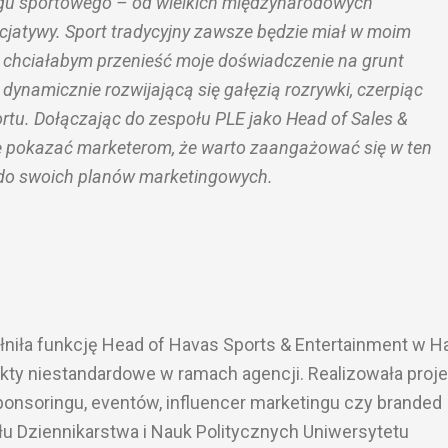
gu sportowego – od wielkich międzynarodowych
nicjatywy. Sport tradycyjny zawsze będzie miał w moim
e chciałabym przenieść moje doświadczenie na grunt
j dynamicznie rozwijającą się gałęzią rozrywki, czerpiąc
rtu. Dołączając do zespołu PLE jako Head of Sales &
ię pokazać marketerom, że warto zaangażować się w ten
e do swoich planów marketingowych.
pełniła funkcję Head of Havas Sports & Entertainment w H
kty niestandardowe w ramach agencji. Realizowała proje
onsoringu, eventów, influencer marketingu czy branded
u Dziennikarstwa i Nauk Politycznych Uniwersytetu