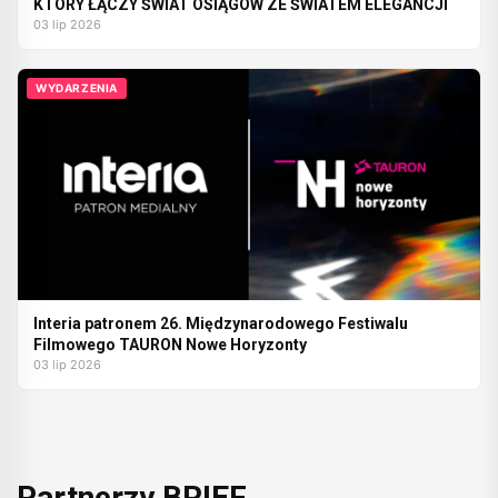
KTÓRY ŁĄCZY ŚWIAT OSIĄGÓW ZE ŚWIATEM ELEGANCJI
03 lip 2026
WYDARZENIA
Interia patronem 26. Międzynarodowego Festiwalu
Filmowego TAURON Nowe Horyzonty
03 lip 2026
Partnerzy BRIEF